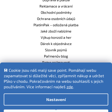
Reklamace a vrácení
Obchodní podmínky
Ochrana osobních údajů
PlatímPak – odložená platba
Jaké zboží nabízíme
Výkup konzolí a her
Dárek k objednávce
Slovník pojmů
Pařmenův blog
Retro zajímavosti
Balíme ekologicky
💾 Cookie jsou náš malý save point. Pomáhají webu
zapamatovat si důležité věci, zpříjemnit nákup a udržet
PSko v chodu. Pokračováním na webu souhlasíš s jejich
používáním. Více informací najdeš
zde
.
Fotografie produktů jsou ilustrativní.
Nastavení