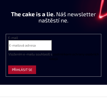
The cake is a lie.
Náš newsletter
naštěstí ne.
E-mail
Vložením e-mailu souhlasíš s
podmínkami ochrany osobních
údajů
PŘIHLÁSIT SE
Z
á