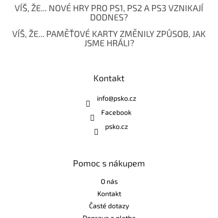
VÍŠ, ŽE... NOVÉ HRY PRO PS1, PS2 A PS3 VZNIKAJÍ
DODNES?
VÍŠ, ŽE... PAMĚŤOVÉ KARTY ZMĚNILY ZPŮSOB, JAK
JSME HRÁLI?
Kontakt
info
@
psko.cz
Facebook
psko.cz
Pomoc s nákupem
O nás
Kontakt
Časté dotazy
Doprava a platba