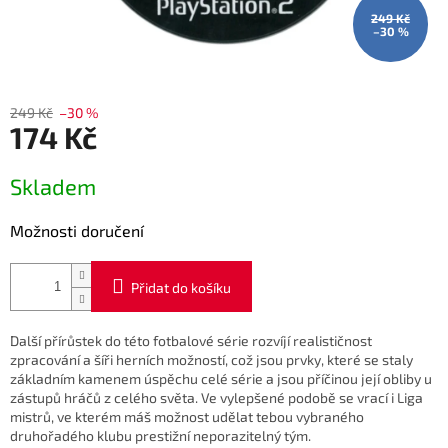
249 Kč
–30 %
249 Kč
–30 %
174 Kč
Měrná
Skladem
cena:
Možnosti doručení
Přidat do košíku
Další přírůstek do této fotbalové série rozvíjí realističnost
zpracování a šíři herních možností, což jsou prvky, které se staly
základním kamenem úspěchu celé série a jsou příčinou její obliby u
zástupů hráčů z celého světa. Ve vylepšené podobě se vrací i Liga
mistrů, ve kterém máš možnost udělat tebou vybraného
druhořadého klubu prestižní neporazitelný tým.