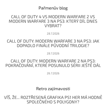
p
a
Pařmenův blog
t
CALL OF DUTY 4 VS MODERN WARFARE 2 VS
í
MODERN WARFARE 3 NA PS3: KTERÝ DÍL DNES
VYBRAT?
28.7.2026
CALL OF DUTY: MODERN WARFARE 3 NA PS3: JAK
DOPADLO FINÁLE PŮVODNÍ TRILOGIE?
28.7.2026
CALL OF DUTY: MODERN WARFARE 2 NA PS3:
POKRAČOVÁNÍ, KTERÉ POSUNULO SÉRII JEŠTĚ DÁL
26.7.2026
Retro zajímavosti
VÍŠ, ŽE... ROZTŘESENÁ GRAFIKA PS1 HER MÁ HODNĚ
SPOLEČNÉHO S POLYGONY?