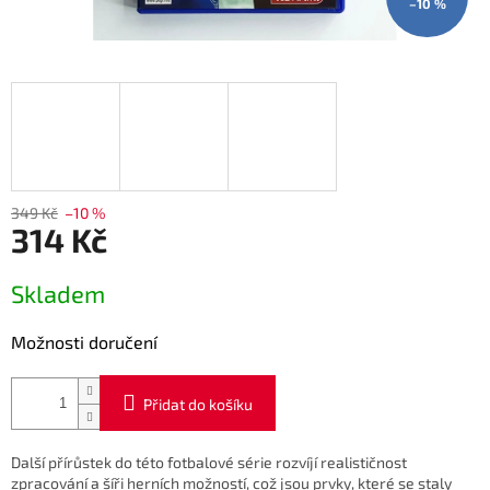
–10 %
349 Kč
–10 %
314 Kč
Měrná
Skladem
cena:
Možnosti doručení
Přidat do košíku
Další přírůstek do této fotbalové série rozvíjí realističnost
zpracování a šíři herních možností, což jsou prvky, které se staly