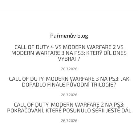
Z
á
p
a
Pařmenův blog
t
CALL OF DUTY 4 VS MODERN WARFARE 2 VS
í
MODERN WARFARE 3 NA PS3: KTERÝ DÍL DNES
VYBRAT?
28.7.2026
CALL OF DUTY: MODERN WARFARE 3 NA PS3: JAK
DOPADLO FINÁLE PŮVODNÍ TRILOGIE?
28.7.2026
CALL OF DUTY: MODERN WARFARE 2 NA PS3:
POKRAČOVÁNÍ, KTERÉ POSUNULO SÉRII JEŠTĚ DÁL
26.7.2026