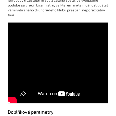
její obliby u zástupů hráčů z celého světa. Ve vylepšené
podobě se vrací i Liga mistrů, ve kterém máte možnost udělat
vámi vybraného druhořadého klubu prestižní neporazitelný
tým.
Doplňkové parametry