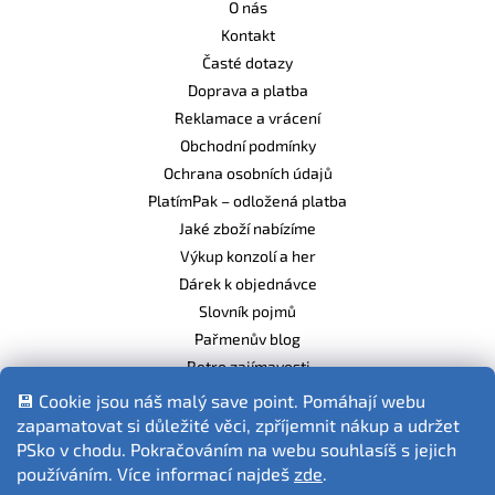
O nás
Kontakt
Časté dotazy
Doprava a platba
Reklamace a vrácení
Obchodní podmínky
Ochrana osobních údajů
PlatímPak – odložená platba
Jaké zboží nabízíme
Výkup konzolí a her
Dárek k objednávce
Slovník pojmů
Pařmenův blog
Retro zajímavosti
Balíme ekologicky
💾 Cookie jsou náš malý save point. Pomáhají webu
zapamatovat si důležité věci, zpříjemnit nákup a udržet
PSko v chodu. Pokračováním na webu souhlasíš s jejich
používáním. Více informací najdeš
zde
.
Fotografie produktů jsou ilustrativní.