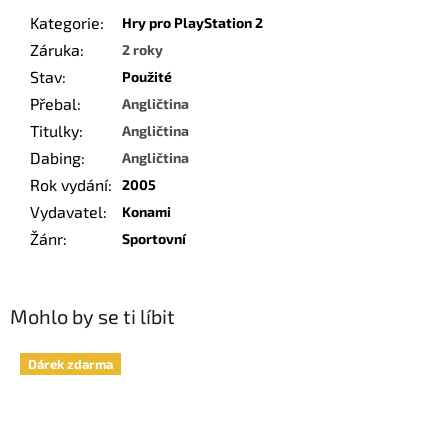
Kategorie
:
Hry pro PlayStation 2
Záruka
:
2 roky
Stav
:
Použité
Přebal
:
Angličtina
Titulky
:
Angličtina
Dabing
:
Angličtina
Rok vydání
:
2005
Vydavatel
:
Konami
Žánr
:
Sportovní
Mohlo by se ti líbit
Dárek zdarma