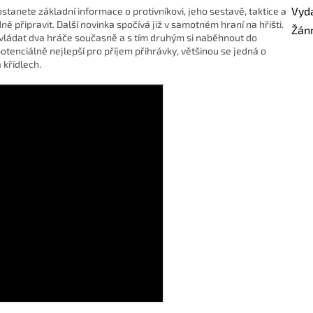
Vyd
tanete základní informace o protivníkovi, jeho sestavě, taktice a
ě připravit. Další novinka spočívá již v samotném hraní na hřišti.
Žán
vládat dva hráče současně a s tím druhým si naběhnout do
u potenciálně nejlepší pro příjem přihrávky, většinou se jedná o
 křídlech.