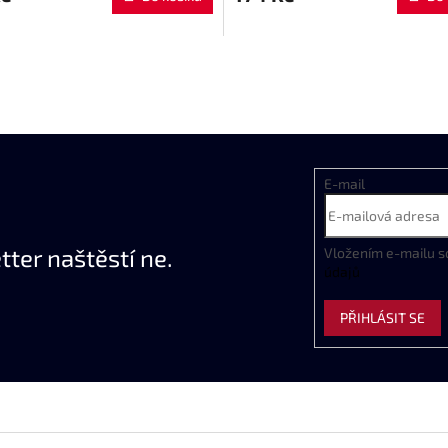
E-mail
ter naštěstí ne.
Vložením e-mailu s
údajů
PŘIHLÁSIT SE