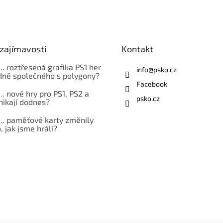
zajímavosti
Kontakt
... roztřesená grafika PS1 her
info
@
psko.cz
ně společného s polygony?
Facebook
... nové hry pro PS1, PS2 a
psko.cz
nikají dodnes?
... paměťové karty změnily
 jak jsme hráli?