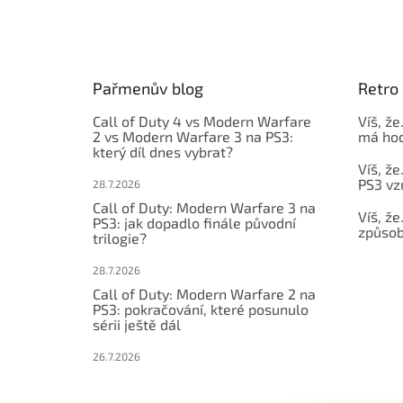
á
p
a
t
Pařmenův blog
Retro 
í
Call of Duty 4 vs Modern Warfare
Víš, že
2 vs Modern Warfare 3 na PS3:
má hod
který díl dnes vybrat?
Víš, že
PS3 vz
28.7.2026
Call of Duty: Modern Warfare 3 na
Víš, že
PS3: jak dopadlo finále původní
způsob,
trilogie?
28.7.2026
Call of Duty: Modern Warfare 2 na
PS3: pokračování, které posunulo
sérii ještě dál
26.7.2026