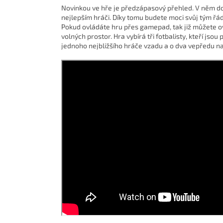
Novinkou ve hře je předzápasový přehled. V něm dos
nejlepším hráči. Díky tomu budete moci svůj tým řádn
Pokud ovládáte hru přes gamepad, tak již můžete o
volných prostor. Hra vybírá tři fotbalisty, kteří jso
jednoho nejbližšího hráče vzadu a o dva vepředu na