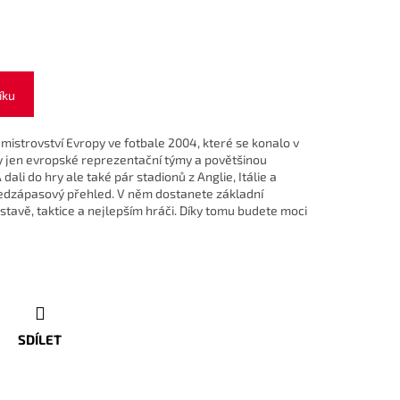
íku
 mistrovství Evropy ve fotbale 2004, které se konalo v
y jen evropské reprezentační týmy a povětšinou
dali do hry ale také pár stadionů z Anglie, Itálie a
edzápasový přehled. V něm dostanete základní
estavě, taktice a nejlepším hráči. Díky tomu budete moci
SDÍLET