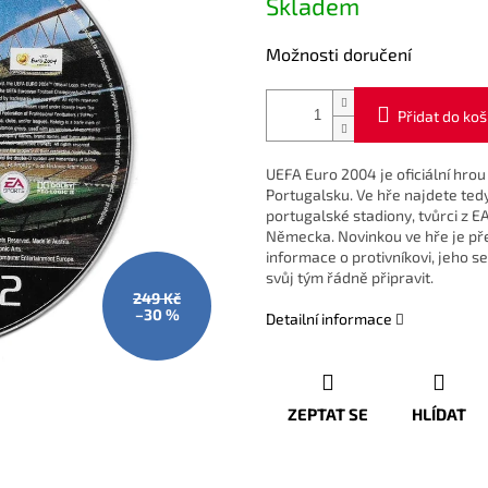
Skladem
cena:
Možnosti doručení
Přidat do koš
UEFA Euro 2004 je oficiální hrou
Portugalsku. Ve hře najdete ted
portugalské stadiony, tvůrci z EA 
Německa. Novinkou ve hře je př
informace o protivníkovi, jeho s
svůj tým řádně připravit.
249 Kč
–30 %
Detailní informace
ZEPTAT SE
HLÍDAT