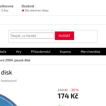
silkovna
Osobně
1-3 dny
Dle otevírací doby
HLEDAT
dače
Hry
Příslušenství
Kupony
Merchandise
uro 2004, pouze disk
 disk
i hodnocení
249 Kč
–30 %
174 Kč
Měrná