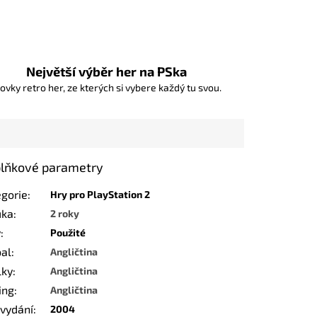
Největší výběr her na PSka
ovky retro her, ze kterých si vybere každý tu svou.
lňkové parametry
egorie
:
Hry pro PlayStation 2
uka
:
2 roky
v
:
Použité
bal
:
Angličtina
lky
:
Angličtina
ing
:
Angličtina
 vydání
:
2004