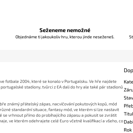
Seženeme nemožné
Objednáme ti jakoukoliv hru, kterou jinde neseženeš.
St
Dop
 ve fotbale 2004, které se konalo v Portugalsku. Ve hře najdete
Kat
ortugalské stadiony, tvůrci z EA dali do hry ale také pár stadionů
Zár
Sta
 dobře známý přátelský zápas, nacvičování pokutových kopů, mód
Pře
různé standardní situace, fantasy mód, ve kterém si lze nastavit
Titu
é se vrhnout přímo do probíhajícího zápasu a pokusit se zvrátit
aje, ve kterém odehrajete celé Euro včetně kvalifikací a všeho, co
Dab
Rok