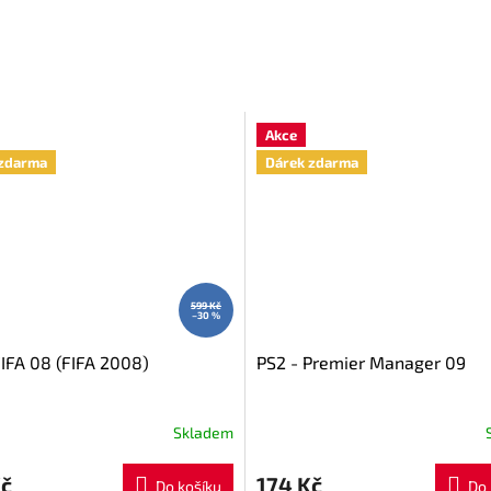
Akce
zdarma
Dárek zdarma
599 Kč
–30 %
FIFA 08 (FIFA 2008)
PS2 - Premier Manager 09
Skladem
Kč
174 Kč
Do košíku
Do 