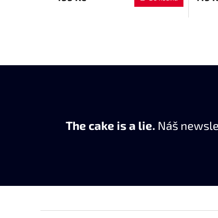
The cake is a lie.
Náš newslet
Z