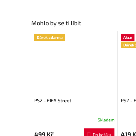
Mohlo by se ti líbit
Dárek zdarma
Akce
Dárek 
PS2 - FIFA Street
PS2 - 
Skladem
499 Kč
419 
Do košíku