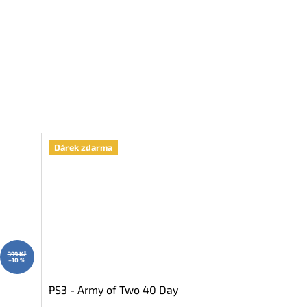
Dárek zdarma
399 Kč
–10 %
PS3 - Army of Two 40 Day