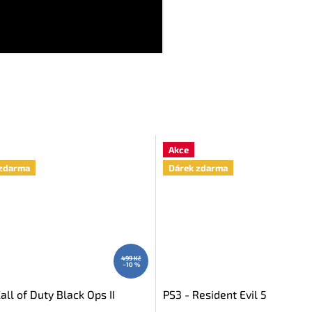
Akce
zdarma
Dárek zdarma
499 Kč
–10 %
all of Duty Black Ops II
PS3 - Resident Evil 5