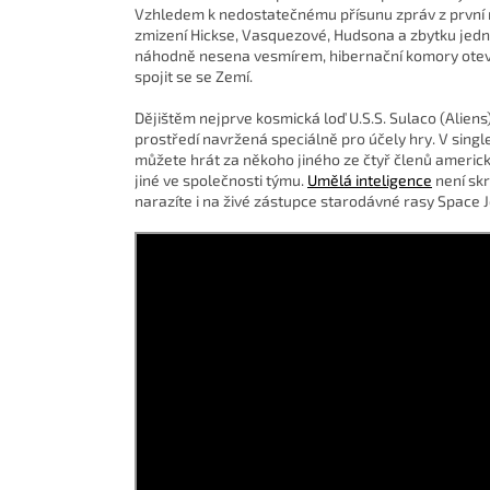
Vzhledem k nedostatečnému přísunu zpráv z první r
zmizení Hickse, Vasquezové, Hudsona a zbytku jedn
náhodně nesena vesmírem, hibernační komory otev
spojit se se Zemí.
Dějištěm nejprve kosmická loď U.S.S. Sulaco (Aliens
prostředí navržená speciálně pro účely hry. V sing
můžete hrát za někoho jiného ze čtyř členů americk
jiné ve společnosti týmu.
Umělá inteligence
není sk
narazíte i na živé zástupce starodávné rasy Space 