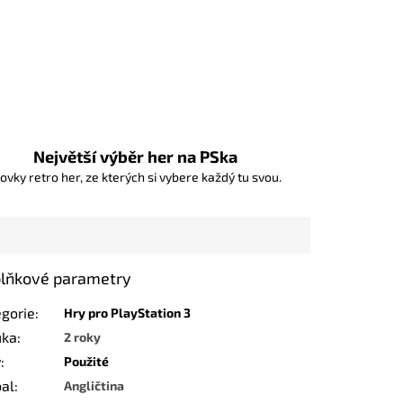
Největší výběr her na PSka
ovky retro her, ze kterých si vybere každý tu svou.
lňkové parametry
egorie
:
Hry pro PlayStation 3
uka
:
2 roky
v
:
Použité
bal
:
Angličtina