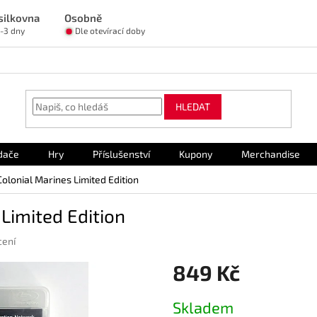
silkovna
Osobně
1-3 dny
Dle otevírací doby
HLEDAT
dače
Hry
Příslušenství
Kupony
Merchandise
Colonial Marines Limited Edition
 Limited Edition
cení
849 Kč
Měrná
Skladem
cena: