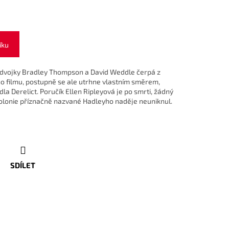
íku
 dvojky Bradley Thompson a David Weddle čerpá z
o filmu, postupně se ale utrhne vlastním směrem,
la Derelict. Poručík Ellen Ripleyová je po smrti, žádný
kolonie příznačně nazvané Hadleyho naděje neuniknul.
SDÍLET