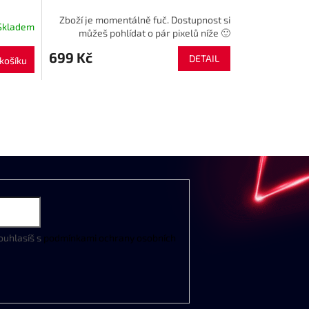
Zboží je momentálně fuč. Dostupnost si
Skladem
můžeš pohlídat o pár pixelů níže 🙂
699 Kč
DETAIL
košíku
ouhlasíš s
podmínkami ochrany osobních