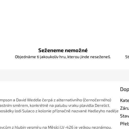
Seženeme nemožné
Objednáme ti jakoukoliv hru, kterou jinde neseženeš.
St
Dop
ompson a David Weddle čerpá z alternativního (černočerného)
Kat
astním směrem, konkrétně na palubu vraku plavidla Derelict.
Zár
ů posádky lodi Sulaco z kolonie příznačně nazvané Hadleyho naděje
Sta
Pře
ovcům z hlubin vesmíru na Měsíci LV-426 je velkou neznámou.