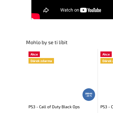
Mohlo by se ti líbit
Akce
Akce
Dárek zdarma
Dárek 
299 Kč
–25 %
PS3 - Call of Duty Black Ops
PS3 - C