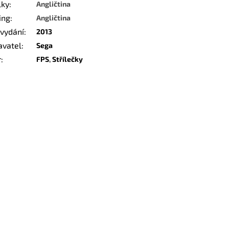
lky
:
Angličtina
ing
:
Angličtina
 vydání
:
2013
avatel
:
Sega
r
:
FPS
,
Střílečky