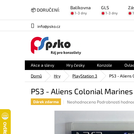
Přejít
Balíkovna
GLS
Zá
na
📦 DORUČENÍ:
1-3 dny
1-3 dny
obsah
info@psko.cz
Akce a slevy
Hry česky
Konzole
Ovla
Domů
Hry
PlayStation 3
PS3 - Aliens 
PS3 - Aliens Colonial Marines
Průměrné
Neohodnoceno
Podrobnosti hodno
Dárek zdarma
hodnocení
produktu
je
0,0
z