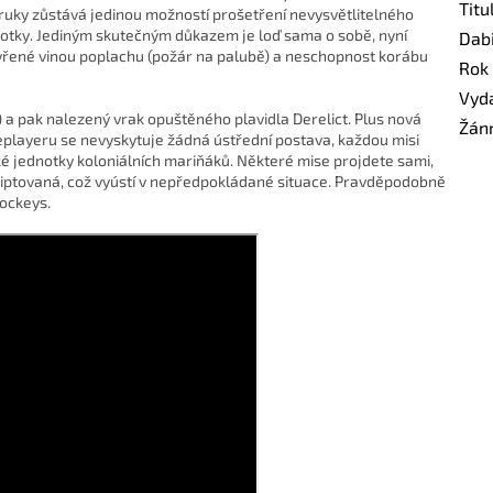
Titu
uky zůstává jedinou možností prošetření nevysvětlitelného
otky. Jediným skutečným důkazem je loď sama o sobě, nyní
Dab
řené vinou poplachu (požár na palubě) a neschopnost korábu
Rok
Vyd
) a pak nalezený vrak opuštěného plavidla Derelict. Plus nová
Žán
leplayeru se nevyskytuje žádná ústřední postava, každou misi
é jednotky koloniálních mariňáků. Některé mise projdete sami,
riptovaná, což vyústí v nepředpokládané situace. Pravděpodobně
Jockeys.