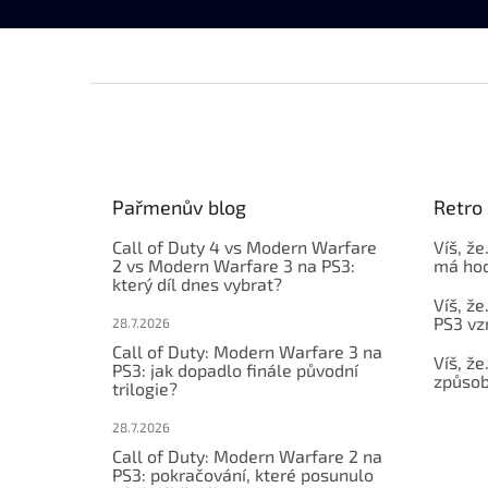
Z
á
p
a
t
Pařmenův blog
Retro 
í
Call of Duty 4 vs Modern Warfare
Víš, že
2 vs Modern Warfare 3 na PS3:
má hod
který díl dnes vybrat?
Víš, že
PS3 vz
28.7.2026
Call of Duty: Modern Warfare 3 na
Víš, že
PS3: jak dopadlo finále původní
způsob,
trilogie?
28.7.2026
Call of Duty: Modern Warfare 2 na
PS3: pokračování, které posunulo