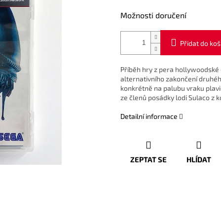
Možnosti doručení
Přidat do koš
Příběh hry z pera hollywoodské
alternativního zakončení druhéh
konkrétně na palubu vraku plavid
ze členů posádky lodi Sulaco z 
Detailní informace
ZEPTAT SE
HLÍDAT