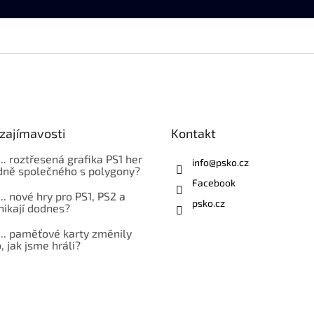
zajímavosti
Kontakt
... roztřesená grafika PS1 her
info
@
psko.cz
ně společného s polygony?
Facebook
... nové hry pro PS1, PS2 a
psko.cz
nikají dodnes?
... paměťové karty změnily
 jak jsme hráli?