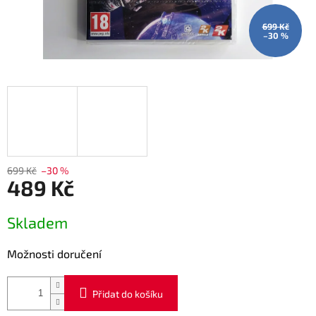
699 Kč
–30 %
699 Kč
–30 %
489 Kč
Měrná
Skladem
cena:
Možnosti doručení
Přidat do košíku