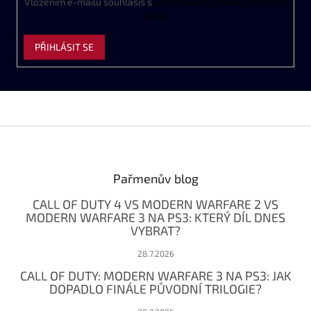
Vložením e-mailu souhlasíš s
podmínkami ochrany osobních
údajů
PŘIHLÁSIT SE
Z
á
p
a
Pařmenův blog
t
CALL OF DUTY 4 VS MODERN WARFARE 2 VS
í
MODERN WARFARE 3 NA PS3: KTERÝ DÍL DNES
VYBRAT?
28.7.2026
CALL OF DUTY: MODERN WARFARE 3 NA PS3: JAK
DOPADLO FINÁLE PŮVODNÍ TRILOGIE?