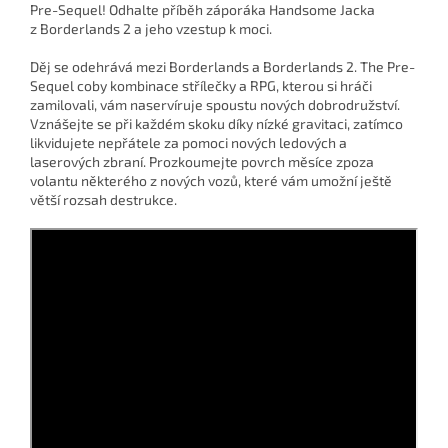
Pre-Sequel! Odhalte příběh záporáka Handsome Jacka
z Borderlands 2 a jeho vzestup k moci.
Děj se odehrává mezi Borderlands a Borderlands 2. The Pre-
Sequel coby kombinace střílečky a RPG, kterou si hráči
zamilovali, vám naservíruje spoustu nových dobrodružství.
Vznášejte se při každém skoku díky nízké gravitaci, zatímco
likvidujete nepřátele za pomoci nových ledových a
laserových zbraní. Prozkoumejte povrch měsíce zpoza
volantu některého z nových vozů, které vám umožní ještě
větší rozsah destrukce.