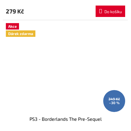
279 Kč
Do košíku
Akce
Dárek zdarma
349 Kč
–30 %
PS3 - Borderlands The Pre-Sequel