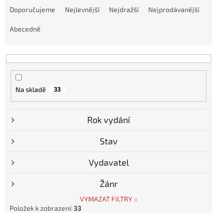
a
Doporučujeme
Nejlevnější
Nejdražší
Nejprodávanější
z
e
Abecedně
n
í
p
r
o
Na skladě
33
d
u
k
Rok vydání
t
ů
Stav
Vydavatel
Žánr
VYMAZAT FILTRY
Položek k zobrazení:
33