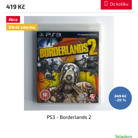
Do košíku
419 Kč
Akce
Dárek zdarma
349 Kč
–20 %
PS3 - Borderlands 2
Skladem