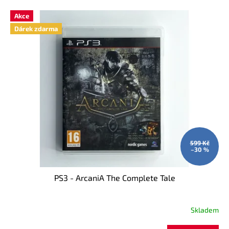
V
Akce
ý
Dárek zdarma
p
i
s
p
r
o
d
u
k
t
ů
599 Kč
–30 %
PS3 - ArcaniA The Complete Tale
Skladem