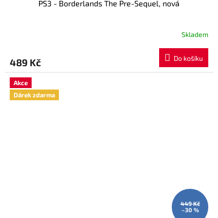
PS3 - Borderlands The Pre-Sequel, nová
Skladem
Do košíku
489 Kč
Akce
Dárek zdarma
449 Kč
–30 %