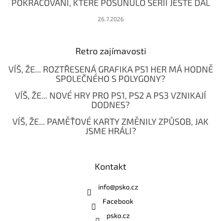
POKRAČOVÁNÍ, KTERÉ POSUNULO SÉRII JEŠTĚ DÁL
26.7.2026
Retro zajímavosti
VÍŠ, ŽE... ROZTŘESENÁ GRAFIKA PS1 HER MÁ HODNĚ
SPOLEČNÉHO S POLYGONY?
VÍŠ, ŽE... NOVÉ HRY PRO PS1, PS2 A PS3 VZNIKAJÍ
DODNES?
VÍŠ, ŽE... PAMĚŤOVÉ KARTY ZMĚNILY ZPŮSOB, JAK
JSME HRÁLI?
Kontakt
info
@
psko.cz
Facebook
psko.cz