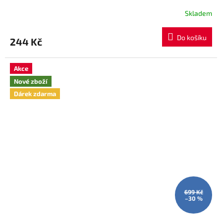
Skladem
Do košíku
244 Kč
Akce
Nové zboží
Dárek zdarma
699 Kč
–30 %