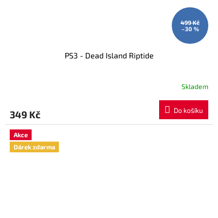
499 Kč
–30 %
PS3 - Dead Island Riptide
Skladem
Do košíku
349 Kč
Akce
Dárek zdarma