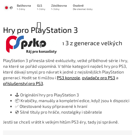
Přejít
Balíkovna
GLS
Zásilkovna
Osobně
na
📦
1-3 dny
1-3 dny
1-3 dny
Dle otevírací doby
obsah
NÁKUPNÍ
Hry pro PlayStation 3
KOŠÍK
🎮 Hry pro PlayStation 3 z generace velkých
příběhů a hitů
PlayStation 3 přinesla silné exkluzivity, velké příběhové série i hry,
na které se pořád vzpomíná. V téhle kategorii najdeš hry pro PS3,
které dávají smysl pro návrat k jedné z nejsilnějších PlayStation
generací. Hodit se ti můžou i
PS3 konzole
,
ovladače pro PS3
a
příslušenství pro PS3
.
🕹️ Originální hry pro PlayStation 3
📦 Krabičky, manuály a kompletní edice, když jsou k dispozici
✅ Otestované kusy připravené k hraní
💿 Silné tituly pro hráče, nostalgiky i sběratele
Jestli se chceš vrátit k velkým hitům PS3 éry, tady jsi správně.
Ř