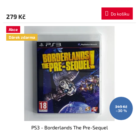
Do košíku
279 Kč
Akce
Dárek zdarma
349 Kč
–30 %
PS3 - Borderlands The Pre-Sequel