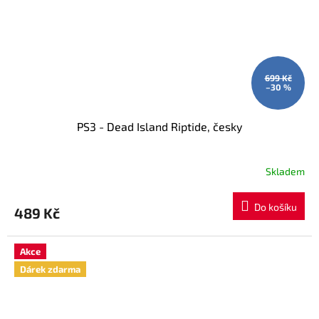
699 Kč
–30 %
PS3 - Dead Island Riptide, česky
Skladem
Do košíku
489 Kč
Akce
Dárek zdarma