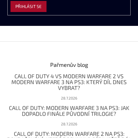
PŘIHLÁSIT SE
Z
á
p
a
Pařmenův blog
t
CALL OF DUTY 4 VS MODERN WARFARE 2 VS
í
MODERN WARFARE 3 NA PS3: KTERÝ DÍL DNES
VYBRAT?
28.7.2026
CALL OF DUTY: MODERN WARFARE 3 NA PS3: JAK
DOPADLO FINÁLE PŮVODNÍ TRILOGIE?
28.7.2026
CALL OF DUTY: MODERN WARFARE 2 NA PS3: