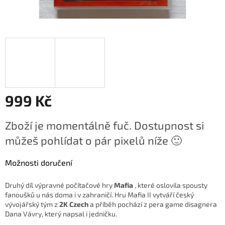
999 Kč
Měrná
Zboží je momentálně fuč. Dostupnost si
cena:
můžeš pohlídat o pár pixelů níže 🙂
Možnosti doručení
Druhý díl výpravné počítačové hry
Mafia
, které oslovila spousty
fanoušků u nás doma i v zahraničí. Hru Mafia II vytváří český
vývojářský tým z
2K Czech
a příběh pochází z pera game disagnera
Dana Vávry, který napsal i jedničku.