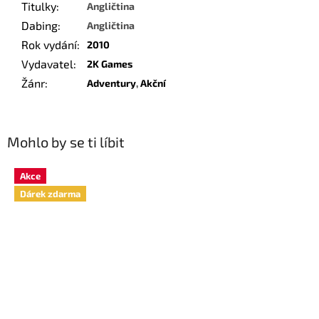
Titulky
:
Angličtina
Dabing
:
Angličtina
Rok vydání
:
2010
Vydavatel
:
2K Games
Žánr
:
Adventury
,
Akční
Mohlo by se ti líbit
Akce
Dárek zdarma