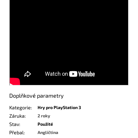
Doplňkové parametry
Kategorie
:
Hry pro PlayStation 3
Záruka
:
2 roky
Stav
:
Použité
Přebal
:
Angličtina