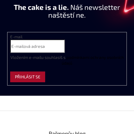
The cake is a lie.
Náš newsletter
naštěstí ne.
E-mail
Vložením e-mailu souhlasíš s
podmínkami ochrany osobních
údajů
PŘIHLÁSIT SE
Z
á
p
a
Pařmenův blog