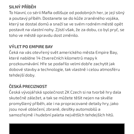
SILNÝ PŘÍBĚH
To hlavní, co sérii Mafia odlišuje od podobných her, je její silný
a poutavý příběh. Dostanete se do kůže zraněného vojáka,
který se dostal domů a snaží se ve svém rodném městě opět
postavit na vlastní nohy. Zjistí však, že za dobu, co byl pryč, se
toho ve městě opravdu dost změnilo.
VÝLET PO EMPIRE BAY
Čeká na vás otevřený svět amerického města Empire Bay,
které nabídne 14 čtverečních kilometrů mapy k
prozkoumávání. Hře se podařilo velmi dobře zachytit jak
dobové stavby a technologie, tak vlastně i celou atmosféru
tehdejší doby.
ČESKÁ PRECIZNOST
Česká vývojářská společnost 2K Czech si na tvorbě hry dala
skutečně záležet, a tak se můžete těšit nejen na skvěle
promyšlený příběh, ale i na propracované detaily hry, jako
jsou nové oblečení, zbraně, desítky automobilů a
samozřejmě i hudební paleta největších tehdejších hitů.