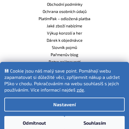
Obchodní podmínky
Ochrana osobních údajů
PlatímPak – odložená platba
Jaké zboží nabízíme
Výkup konzolí a her
Dárek k objednávce
Slovník pojmů
Pařmenův blog
Retro zajímavosti
Balíme ekologicky
💾 Cookie jsou náš malý save point. Pomáhají webu
zapamatovat si důležité věci, zpříjemnit nákup a udržet
PSko v chodu. Pokračováním na webu souhlasíš s jejich
používáním. Více informací najdeš
zde
.
Fotografie produktů jsou ilustrativní.
Nastavení
Vytvořil Shoptet
Odmítnout
Souhlasím