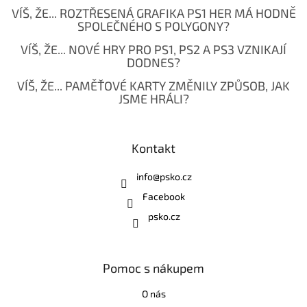
VÍŠ, ŽE... ROZTŘESENÁ GRAFIKA PS1 HER MÁ HODNĚ
SPOLEČNÉHO S POLYGONY?
VÍŠ, ŽE... NOVÉ HRY PRO PS1, PS2 A PS3 VZNIKAJÍ
DODNES?
VÍŠ, ŽE... PAMĚŤOVÉ KARTY ZMĚNILY ZPŮSOB, JAK
JSME HRÁLI?
Kontakt
info
@
psko.cz
Facebook
psko.cz
Pomoc s nákupem
O nás