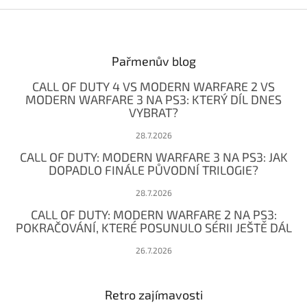
Z
á
p
a
Pařmenův blog
t
CALL OF DUTY 4 VS MODERN WARFARE 2 VS
í
MODERN WARFARE 3 NA PS3: KTERÝ DÍL DNES
VYBRAT?
28.7.2026
CALL OF DUTY: MODERN WARFARE 3 NA PS3: JAK
DOPADLO FINÁLE PŮVODNÍ TRILOGIE?
28.7.2026
CALL OF DUTY: MODERN WARFARE 2 NA PS3:
POKRAČOVÁNÍ, KTERÉ POSUNULO SÉRII JEŠTĚ DÁL
26.7.2026
Retro zajímavosti