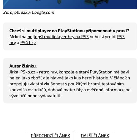
Zdroj obrázku: Google.com
Chceš si multiplayer na PlayStationu připomenout v praxi?
Mrkni na
nejlepší multiplayer hry na PS3
nebo si projdi
PS3
hry
a
PS4 hry
.
Autor článku:
Jirka, PSko.cz - retro hry, konzole a starý PlayStation mě baví
nejen jako zboží, ale hlavně jako kus herní historie. V článcích
propojuju vlastní zkušenost s použitými hrami, testováním
konzolí a ovladačů, dobové materiály a ověřené informace od
vývojářů nebo vydavatelů.
PŘEDCHOZÍ ČLÁNEK
DALŠÍ ČLÁNEK