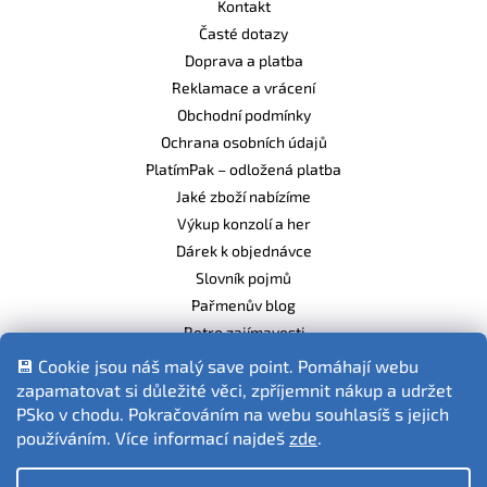
Kontakt
Časté dotazy
Doprava a platba
Reklamace a vrácení
Obchodní podmínky
Ochrana osobních údajů
PlatímPak – odložená platba
Jaké zboží nabízíme
Výkup konzolí a her
Dárek k objednávce
Slovník pojmů
Pařmenův blog
Retro zajímavosti
Balíme ekologicky
💾 Cookie jsou náš malý save point. Pomáhají webu
zapamatovat si důležité věci, zpříjemnit nákup a udržet
PSko v chodu. Pokračováním na webu souhlasíš s jejich
používáním. Více informací najdeš
zde
.
Fotografie produktů jsou ilustrativní.