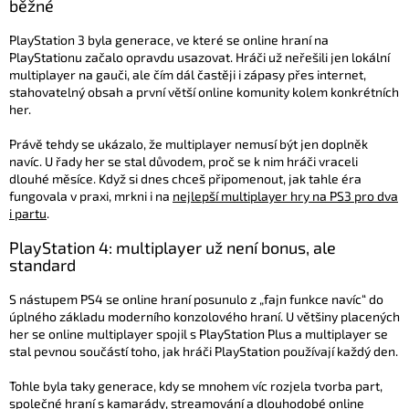
běžné
PlayStation 3 byla generace, ve které se online hraní na
PlayStationu začalo opravdu usazovat. Hráči už neřešili jen lokální
multiplayer na gauči, ale čím dál častěji i zápasy přes internet,
stahovatelný obsah a první větší online komunity kolem konkrétních
her.
Právě tehdy se ukázalo, že multiplayer nemusí být jen doplněk
navíc. U řady her se stal důvodem, proč se k nim hráči vraceli
dlouhé měsíce. Když si dnes chceš připomenout, jak tahle éra
fungovala v praxi, mrkni i na
nejlepší multiplayer hry na PS3 pro dva
i partu
.
PlayStation 4: multiplayer už není bonus, ale
standard
S nástupem PS4 se online hraní posunulo z „fajn funkce navíc“ do
úplného základu moderního konzolového hraní. U většiny placených
her se online multiplayer spojil s PlayStation Plus a multiplayer se
stal pevnou součástí toho, jak hráči PlayStation používají každý den.
Tohle byla taky generace, kdy se mnohem víc rozjela tvorba part,
společné hraní s kamarády, streamování a dlouhodobé online