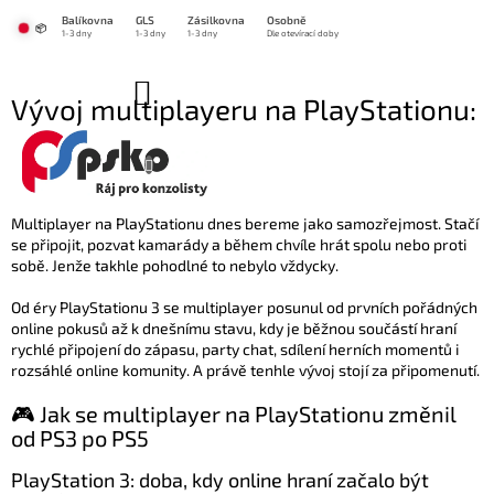
Přejít
Balíkovna
GLS
Zásilkovna
Osobně
na
📦
1-3 dny
1-3 dny
1-3 dny
Dle otevírací doby
obsah
NÁKUPNÍ
Vývoj multiplayeru na PlayStationu:
KOŠÍK
od PS3 po PS5
16.2.2024
Multiplayer na PlayStationu dnes bereme jako samozřejmost. Stačí
se připojit, pozvat kamarády a během chvíle hrát spolu nebo proti
sobě. Jenže takhle pohodlné to nebylo vždycky.
Od éry PlayStationu 3 se multiplayer posunul od prvních pořádných
online pokusů až k dnešnímu stavu, kdy je běžnou součástí hraní
rychlé připojení do zápasu, party chat, sdílení herních momentů i
rozsáhlé online komunity. A právě tenhle vývoj stojí za připomenutí.
🎮 Jak se multiplayer na PlayStationu změnil
od PS3 po PS5
PlayStation 3: doba, kdy online hraní začalo být