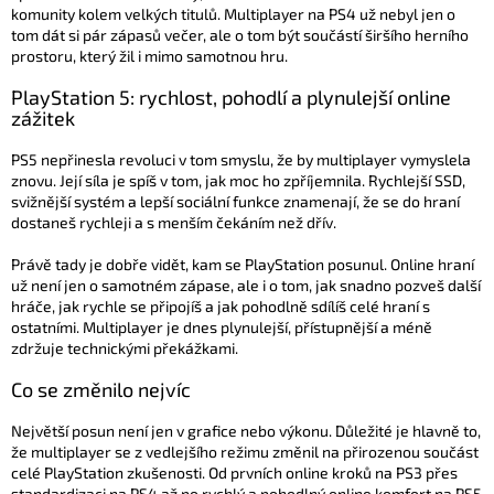
komunity kolem velkých titulů. Multiplayer na PS4 už nebyl jen o
tom dát si pár zápasů večer, ale o tom být součástí širšího herního
prostoru, který žil i mimo samotnou hru.
PlayStation 5: rychlost, pohodlí a plynulejší online
zážitek
PS5 nepřinesla revoluci v tom smyslu, že by multiplayer vymyslela
znovu. Její síla je spíš v tom, jak moc ho zpříjemnila. Rychlejší SSD,
svižnější systém a lepší sociální funkce znamenají, že se do hraní
dostaneš rychleji a s menším čekáním než dřív.
Právě tady je dobře vidět, kam se PlayStation posunul. Online hraní
už není jen o samotném zápase, ale i o tom, jak snadno pozveš další
hráče, jak rychle se připojíš a jak pohodlně sdílíš celé hraní s
ostatními. Multiplayer je dnes plynulejší, přístupnější a méně
zdržuje technickými překážkami.
Co se změnilo nejvíc
Největší posun není jen v grafice nebo výkonu. Důležité je hlavně to,
že multiplayer se z vedlejšího režimu změnil na přirozenou součást
celé PlayStation zkušenosti. Od prvních online kroků na PS3 přes
standardizaci na PS4 až po rychlý a pohodlný online komfort na PS5