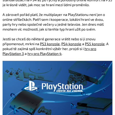
je krásně vidět, jak moc se hraní mezi lidmi proměnilo.
A zároveň pořád platí, že multiplayer na PlayStationu není jen o
online střílečkách. Patří sem i kooperace, lokální hraní ve dvou,
party hry nebo společné večery u jedné televize. Jen dnes máš
mnohem víc možností, jak si tenhle typ hraní užít po svém.
Jestli se chceš do některé generace vrátit nebo si ji znovu
připomenout, mrkni na
PS3 konzole
,
PS4 konzole
a
PS5 konzole
. A
pokud tě zajímá spíš konkrétní výběr her, projdi si i
hry pro
PlayStation 3
a
hry pro PlayStation 4
.