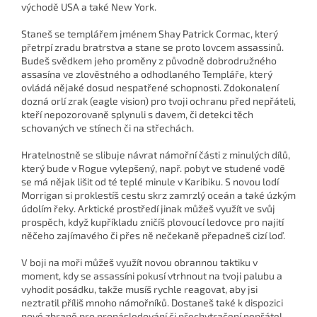
východě USA a také New York.
Staneš se templářem jménem Shay Patrick Cormac, který
přetrpí zradu bratrstva a stane se proto lovcem assassinů.
Budeš svědkem jeho proměny z původně dobrodružného
assasína ve zlověstného a odhodlaného Templáře, který
ovládá nějaké dosud nespatřené schopnosti. Zdokonalení
dozná orlí zrak (eagle vision) pro tvoji ochranu před nepřáteli,
kteří nepozorovaně splynuli s davem, či detekci těch
schovaných ve stínech či na střechách.
Hratelnostně se slibuje návrat námořní části z minulých dílů,
který bude v Rogue vylepšený, např. pobyt ve studené vodě
se má nějak lišit od té teplé minule v Karibiku. S novou lodí
Morrigan si proklestíš cestu skrz zamrzlý oceán a také úzkým
údolím řeky. Arktické prostředí jinak můžeš využít ve svůj
prospěch, když kupříkladu zničíš plovoucí ledovce pro najití
něčeho zajímavého či přes ně nečekaně přepadneš cizí loď.
V boji na moři můžeš využít novou obrannou taktiku v
moment, kdy se assassíni pokusí vtrhnout na tvoji palubu a
vyhodit posádku, takže musíš rychle reagovat, aby jsi
neztratil příliš mnoho námořníků. Dostaneš také k dispozici
nové zbraně pro pronásledování či přechytračení nepřátel,