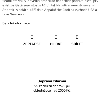
Sedmileté války (dovedla Francii do finančních potíží, tudíž tu prý
existuje i jistá souvislost s AC Unity). Navštívíš zamrzlý severní
Atlantik i s polární září, dále Appalačské údolí na východě USA a
také New York.
Detailní informace
ZEPTAT SE
HLÍDAT
SDÍLET
Doprava zdarma
Ani kačku za dopravu při
objednávce nad 2000 Kč.