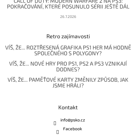
CALL OF DUTY: MODERN WARFARE 2 NA PS3:
POKRAČOVÁNÍ, KTERÉ POSUNULO SÉRII JEŠTĚ DÁL
26.7.2026
Retro zajímavosti
VÍŠ, ŽE... ROZTŘESENÁ GRAFIKA PS1 HER MÁ HODNĚ
SPOLEČNÉHO S POLYGONY?
VÍŠ, ŽE... NOVÉ HRY PRO PS1, PS2 A PS3 VZNIKAJÍ
DODNES?
VÍŠ, ŽE... PAMĚŤOVÉ KARTY ZMĚNILY ZPŮSOB, JAK
JSME HRÁLI?
Kontakt
info
@
psko.cz
Facebook