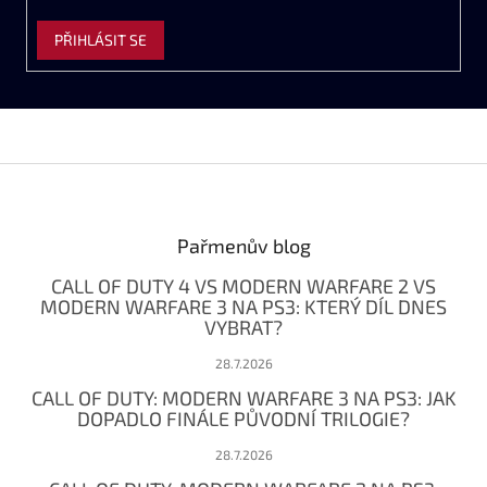
PŘIHLÁSIT SE
Z
á
p
a
Pařmenův blog
t
CALL OF DUTY 4 VS MODERN WARFARE 2 VS
í
MODERN WARFARE 3 NA PS3: KTERÝ DÍL DNES
VYBRAT?
28.7.2026
CALL OF DUTY: MODERN WARFARE 3 NA PS3: JAK
DOPADLO FINÁLE PŮVODNÍ TRILOGIE?
28.7.2026