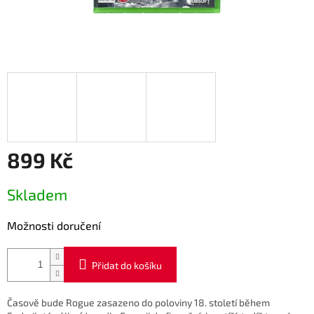
899 Kč
Měrná
Skladem
cena:
Možnosti doručení
Přidat do košíku
Časově bude Rogue zasazeno do poloviny 18. století během