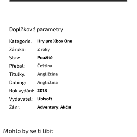
Doplňkové parametry
Kategorie
:
Hry pro Xbox One
Záruka
:
2 roky
Stav
:
Použité
Přebal
:
Čeština
Titulky
:
Angličtina
Dabing
:
Angličtina
Rok vydání
:
2018
Vydavatel
:
Ubisoft
Žánr
:
Adventury
,
Akční
Mohlo by se ti líbit