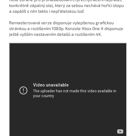
konkrétně zápalný olej, který za sebou nechává hořící stopu
a zapálíš s ním takto i nepřátelskou loď.
Remasterovaná verze disponuje vylepšenou grafickou
stránkou a rozlišením 1080p. Konzole Xbox One X disponuje
ještě vyšším nastavením detailů a rozlišením 4K.