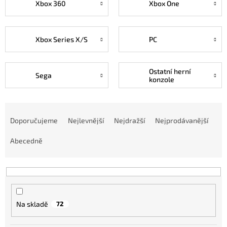
Xbox 360
Xbox One
Xbox Series X/S
PC
Ostatní herní
Sega
konzole
Ř
a
Doporučujeme
Nejlevnější
Nejdražší
Nejprodávanější
z
e
Abecedně
n
í
p
r
o
Na skladě
72
d
u