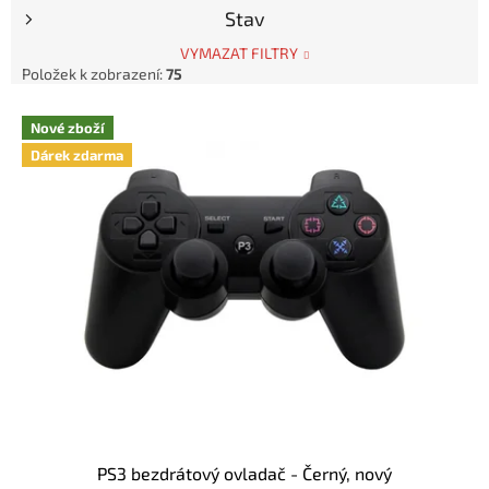
k
Stav
t
ů
VYMAZAT FILTRY
Položek k zobrazení:
75
V
Nové zboží
ý
Dárek zdarma
p
i
s
p
r
o
d
u
k
t
ů
PS3 bezdrátový ovladač - Černý, nový