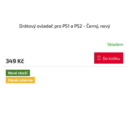
Drátový ovladač pro PS1 a PS2 - Černý, nový
Skladem
Průměrné
hodnocení
produktu
Do košíku
349 Kč
je
5,0
z
Nové zboží
5
Dárek zdarma
hvězdiček.