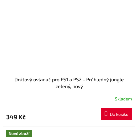
Drátový ovladač pro PS1 a PS2 - Průhledný jungle
zelený, nový
Skladem
Průměrné
hodnocení
produktu
Do košíku
349 Kč
je
5,0
z
Nové zboží
5