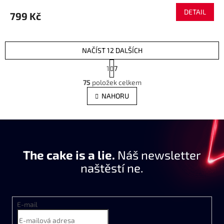
produktu
DETAIL
799 Kč
je
5,0
z
5
NAČÍST 12 DALŠÍCH
hvězdiček.
S
1
7
t
O
r
75
položek celkem
v
á
l
NAHORU
n
á
k
d
o
a
v
c
á
í
n
The cake is a lie.
p
Náš newsletter
í
r
naštěstí ne.
v
k
y
v
E-mail
ý
p