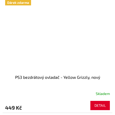
hvězdiček.
Dárek zdarma
PS3 bezdrátový ovladač - Yellow Grizzly, nový
Skladem
DETAIL
449 Kč