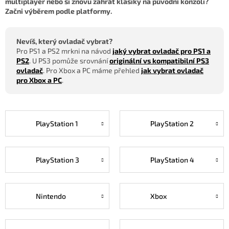
multiplayer nebo si znovu zahrát klasiky na původní konzoli?
Začni výběrem podle platformy.
Nevíš, který ovladač vybrat?
Pro PS1 a PS2 mrkni na návod
jaký vybrat ovladač pro PS1 a
PS2
. U PS3 pomůže srovnání
originální vs kompatibilní PS3
ovladač
. Pro Xbox a PC máme přehled
jak vybrat ovladač
pro Xbox a PC
.
PlayStation 1
PlayStation 2
PlayStation 3
PlayStation 4
Nintendo
Xbox