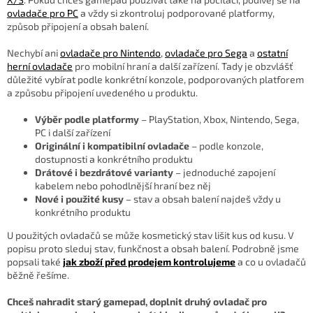
ovladače pro PC
a vždy si zkontroluj podporované platformy,
způsob připojení a obsah balení.
Nechybí ani
ovladače pro Nintendo
,
ovladače pro Sega
a
ostatní
herní ovladače
pro mobilní hraní a další zařízení. Tady je obzvlášť
důležité vybírat podle konkrétní konzole, podporovaných platforem
a způsobu připojení uvedeného u produktu.
Výběr podle platformy
– PlayStation, Xbox, Nintendo, Sega,
PC i další zařízení
Originální i kompatibilní ovladače
– podle konzole,
dostupnosti a konkrétního produktu
Drátové i bezdrátové varianty
– jednoduché zapojení
kabelem nebo pohodlnější hraní bez něj
Nové i použité kusy
– stav a obsah balení najdeš vždy u
konkrétního produktu
U použitých ovladačů se může kosmetický stav lišit kus od kusu. V
popisu proto sleduj stav, funkčnost a obsah balení. Podrobně jsme
popsali také
jak zboží před prodejem kontrolujeme
a co u ovladačů
běžně řešíme.
Chceš nahradit starý gamepad, doplnit druhý ovladač pro