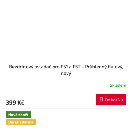
Bezdrátový ovladač pro PS1 a PS2 - Průhledný fialový,
nový
Skladem
Průměrné
hodnocení
produktu
Do košíku
399 Kč
je
5,0
z
Nové zboží
5
Dárek zdarma
hvězdiček.