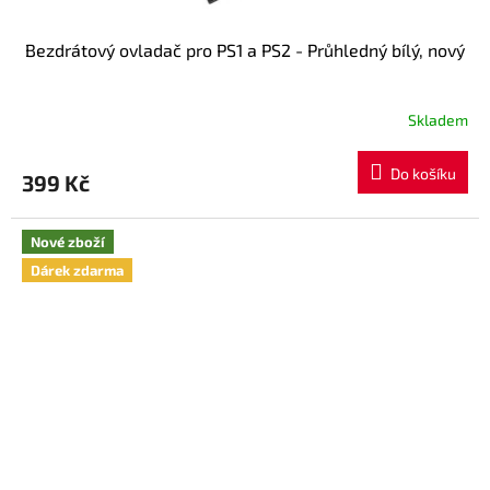
Bezdrátový ovladač pro PS1 a PS2 - Průhledný bílý, nový
Skladem
Průměrné
hodnocení
produktu
Do košíku
399 Kč
je
5,0
z
Nové zboží
5
hvězdiček.
Dárek zdarma