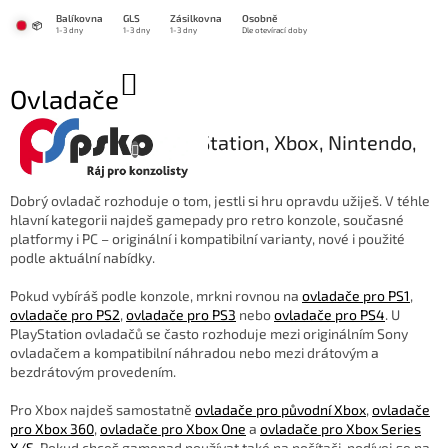
Přejít
Balíkovna
GLS
Zásilkovna
Osobně
na
📦
1-3 dny
1-3 dny
1-3 dny
Dle otevírací doby
obsah
NÁKUPNÍ
Ovladače
KOŠÍK
🎮 Ovladače pro PlayStation, Xbox, Nintendo,
PC i další platformy
Dobrý ovladač rozhoduje o tom, jestli si hru opravdu užiješ. V téhle
hlavní kategorii najdeš gamepady pro retro konzole, současné
platformy i PC – originální i kompatibilní varianty, nové i použité
podle aktuální nabídky.
Pokud vybíráš podle konzole, mrkni rovnou na
ovladače pro PS1
,
ovladače pro PS2
,
ovladače pro PS3
nebo
ovladače pro PS4
. U
PlayStation ovladačů se často rozhoduje mezi originálním Sony
ovladačem a kompatibilní náhradou nebo mezi drátovým a
bezdrátovým provedením.
Pro Xbox najdeš samostatně
ovladače pro původní Xbox
,
ovladače
pro Xbox 360
,
ovladače pro Xbox One
a
ovladače pro Xbox Series
X/S
. Pokud chceš gamepad používat také na počítači, podívej se na