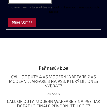
i
s
Vložením e-mailu souhlasíš s
podmínkami ochrany osobních
u
údajů
PŘIHLÁSIT SE
Z
á
p
a
Pařmenův blog
t
CALL OF DUTY 4 VS MODERN WARFARE 2 VS
í
MODERN WARFARE 3 NA PS3: KTERÝ DÍL DNES
VYBRAT?
28.7.2026
CALL OF DUTY: MODERN WARFARE 3 NA PS3: JAK
DOPADLO FINÁLE PŮVODNÍ TRILOGIE?