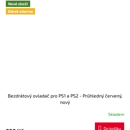
Nové zboží
Dárek zdarma
Bezdrátový ovladač pro PS1 a PS2 - Průhledný červený,
nový
Skladem
Průměrné
hodnocení
produktu
Do košíku