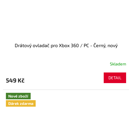
Drátový ovladač pro Xbox 360 / PC - Černý, nový
Skladem
Průměrné
hodnocení
produktu
DETAIL
549 Kč
je
5,0
z
Nové zboží
5
Dárek zdarma
hvězdiček.