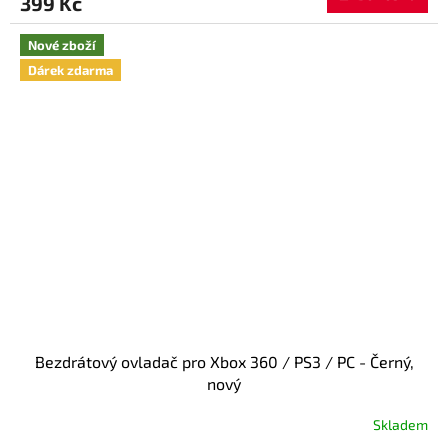
399 Kč
je
4,7
z
Nové zboží
5
Dárek zdarma
hvězdiček.
Bezdrátový ovladač pro Xbox 360 / PS3 / PC - Černý,
nový
Skladem
Průměrné
hodnocení