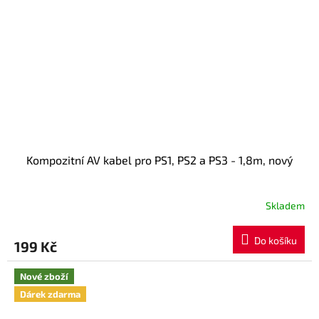
Kompozitní AV kabel pro PS1, PS2 a PS3 - 1,8m, nový
Skladem
Průměrné
hodnocení
produktu
Do košíku
199 Kč
je
5,0
z
Nové zboží
5
Dárek zdarma
hvězdiček.