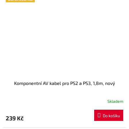
Komponentní AV kabel pro PS2 a PS3, 1,8m, nový
Skladem
Průměrné
hodnocení
produktu
Do košíku
239 Kč
je
5,0