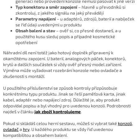
generaci nebo provedení konzole nemusí pasovat k jiné verzi
Typ konektoru a směr zapojení
– hlavně u převodníků si
zkontroluj, z jakého signálu na jaký převádějí
Parametry napájení
– u adaptérů, zdrojů, baterií a nabíječek
se řiď údaji uvedenými u produktu
Obsah balení a stav
– ověř si, co přesně dostaneš, a u
použitého kusu sleduj popis a případné kosmetické
opotřebení
Náhradní díl není totéž jako hotový doplněk připravený k
okamžitému zapojení. U baterií, analogových páček, konektorů,
krytů a dalších součástek si vždy ověř přesný model zařízení.
Výměna může vyžadovat rozebrání konzole nebo ovladače a
zkušenosti s montáží.
U použitého příslušenství se způsob kontroly přizpůsobuje
konkrétnímu typu produktu. Jinak se řeší paměťová karta, jinak
kabel, adaptér nebo napájecí zdroj. Důležité je, aby produkt
odpovídal popisu a byl vhodný pro uvedenou konzoli. Podrobnosti
najdeš v článku
jak zboží kontrolujeme
.
Pokud si skládáš celou herní sestavu, můžeš si vybrat také
konzoli
,
ovladač
a
hry
. U každého produktu se vždy řiď uvedenou
kompatibilitou a obsahem balení.