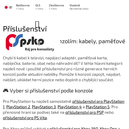
Přejít
Balíkovna
GLS
Zásilkovna
Osobně
na
📦
1-3 dny
1-3 dny
1-3 dny
Dle otevírací doby
obsah
NÁKUPNÍ
Příslušenství
KOŠÍK
🔌 Příslušenství ke konzolím: kabely, paměťové
karty a další doplňky
Chybí ti kabel k televizi, napájecí adaptér, paměťová karta,
nabíječka, baterie, obal nebo náhradní díl? V téhle hlavní kategorii
najdeš nové i použité příslušenství pro různé generace herních
konzolí podle aktuální nabídky. Pomůže ti konzoli zapojit, napájet,
nabíjet, ukládat herní pozice nebo doplnit o chybějící součást.
🎮 Vyber si příslušenství podle konzole
Pro PlayStation tu najdeš samostatně
příslušenství pro PlayStation
1
,
PlayStation 2
,
PlayStation 3
,
PlayStation 4
a
PlayStation 5
. Pro
přenosné hraní se podívej také na
příslušenství pro PSP
nebo
příslušenství pro PS Vita
.
Pro Xbox můžeš vybírat z
příslušenství pro Xbox 360
,
Xbox One
a