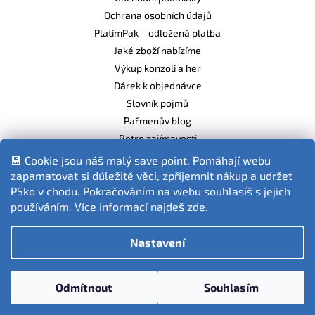
Ochrana osobních údajů
PlatímPak – odložená platba
Jaké zboží nabízíme
Výkup konzolí a her
Dárek k objednávce
Slovník pojmů
Pařmenův blog
Retro zajímavosti
Balíme ekologicky
💾 Cookie jsou náš malý save point. Pomáhají webu
zapamatovat si důležité věci, zpříjemnit nákup a udržet
PSko v chodu. Pokračováním na webu souhlasíš s jejich
používáním. Více informací najdeš
zde
.
Fotografie produktů jsou ilustrativní.
Nastavení
Vytvořil Shoptet
Odmítnout
Souhlasím