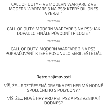
t
CALL OF DUTY 4 VS MODERN WARFARE 2 VS
í
MODERN WARFARE 3 NA PS3: KTERÝ DÍL DNES
VYBRAT?
28.7.2026
CALL OF DUTY: MODERN WARFARE 3 NA PS3: JAK
DOPADLO FINÁLE PŮVODNÍ TRILOGIE?
28.7.2026
CALL OF DUTY: MODERN WARFARE 2 NA PS3:
POKRAČOVÁNÍ, KTERÉ POSUNULO SÉRII JEŠTĚ DÁL
26.7.2026
Retro zajímavosti
VÍŠ, ŽE... ROZTŘESENÁ GRAFIKA PS1 HER MÁ HODNĚ
SPOLEČNÉHO S POLYGONY?
VÍŠ, ŽE... NOVÉ HRY PRO PS1, PS2 A PS3 VZNIKAJÍ
DODNES?