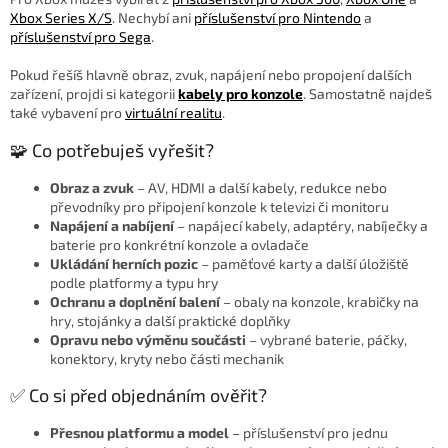
Xbox Series X/S
. Nechybí ani
příslušenství pro Nintendo
a
příslušenství pro Sega
.
Pokud řešíš hlavně obraz, zvuk, napájení nebo propojení dalších
zařízení, projdi si kategorii
kabely pro konzole
. Samostatně najdeš
také vybavení pro
virtuální realitu
.
🧩 Co potřebuješ vyřešit?
Obraz a zvuk
– AV, HDMI a další kabely, redukce nebo
převodníky pro připojení konzole k televizi či monitoru
Napájení a nabíjení
– napájecí kabely, adaptéry, nabíječky a
baterie pro konkrétní konzole a ovladače
Ukládání herních pozic
– paměťové karty a další úložiště
podle platformy a typu hry
Ochranu a doplnění balení
– obaly na konzole, krabičky na
hry, stojánky a další praktické doplňky
Opravu nebo výměnu součásti
– vybrané baterie, páčky,
konektory, kryty nebo části mechanik
✅ Co si před objednáním ověřit?
Přesnou platformu a model
– příslušenství pro jednu