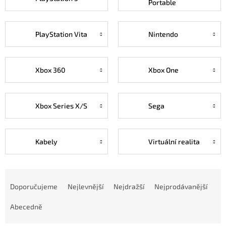
Portable
PlayStation Vita
Nintendo
Xbox 360
Xbox One
Xbox Series X/S
Sega
Kabely
Virtuální realita
Ř
a
Doporučujeme
Nejlevnější
Nejdražší
Nejprodávanější
z
e
Abecedně
n