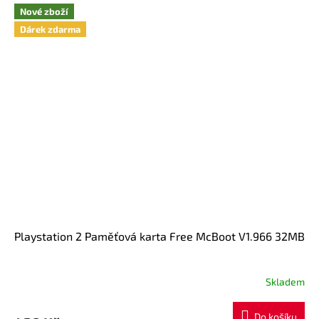
z
Nové zboží
5
hvězdiček.
Dárek zdarma
Playstation 2 Paměťová karta Free McBoot V1.966 32MB
Skladem
Do košíku