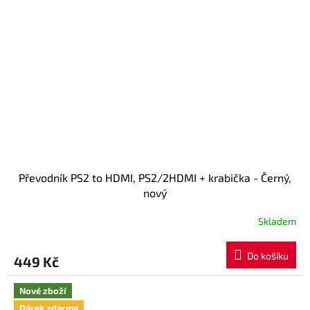
Převodník PS2 to HDMI, PS2/2HDMI + krabička - Černý,
nový
Skladem
Do košíku
449 Kč
Nové zboží
Dárek zdarma