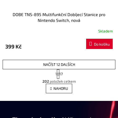
DOBE TNS-895 Multifunkční Dobíjecí Stanice pro
Nintendo Switch, nová
Skladem
Do košíku
399 Kč
NAČÍST 12 DALŠÍCH
S
1
17
t
O
r
202
položek celkem
v
á
l
NAHORU
n
á
k
d
o
a
v
c
á
í
n