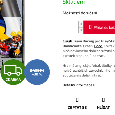
Skladem
cena:
Možnosti doručení
Přidat do koš
Crash
Team Racing pro PlayStat
Bandicoota.
Crash,
Coco
, Corte
plošinovkového dobrodružství po
zkratek a soubojů na trati.
Z
Hra má anglický přebal, titulky i
2 499 Kč
nejvýraznějších závodních her na
–30 %
soutěžení s dalšími hráči.
ZDARMA
D
Detailní informace
A
ZEPTAT SE
HLÍDAT