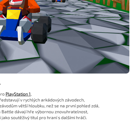
l
pro
PlayStation 1
,
 představují v rychlých arkádových závodech,
 závodům větší hloubku, než se na první pohled zdá,
 Battle dávají hře výbornou znovuhratelnost,
ako soutěživý titul pro hraní s dalšími hráči.