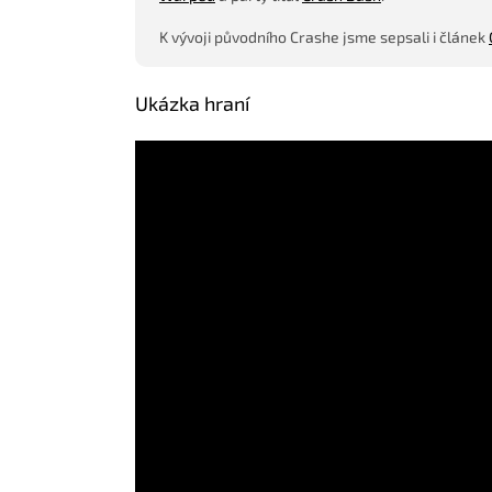
K vývoji původního Crashe jsme sepsali i článek
Ukázka hraní