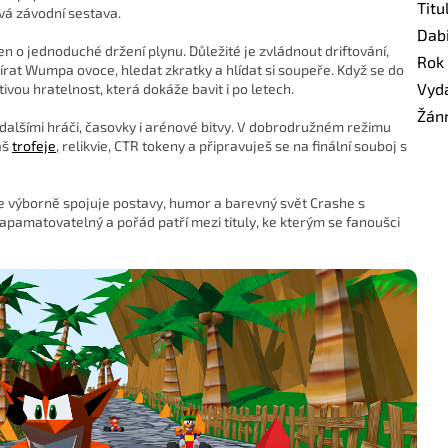
Titu
vá závodní sestava.
Dab
jen o jednoduché držení plynu. Důležité je zvládnout driftování,
Rok
írat Wumpa ovoce, hledat zkratky a hlídat si soupeře. Když se do
Vyd
vou hratelnost, která dokáže bavit i po letech.
Žán
 dalšími hráči, časovky i arénové bitvy. V dobrodružném režimu
áš
trofeje
, relikvie, CTR tokeny a připravuješ se na finální souboj s
že výborně spojuje postavy, humor a barevný svět Crashe s
apamatovatelný a pořád patří mezi tituly, ke kterým se fanoušci