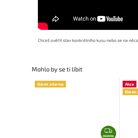
Chceš ověřit stav konkrétního kusu nebo se na něc
Mohlo by se ti líbit
Dárek zdarma
Akce
Dárek 
Z
D
ZDARMA