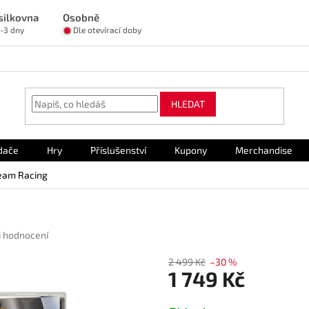
silkovna
Osobně
1-3 dny
Dle otevírací doby
HLEDAT
dače
Hry
Příslušenství
Kupony
Merchandise
Team Racing
i hodnocení
2 499 Kč
–30 %
1 749 Kč
Měrná