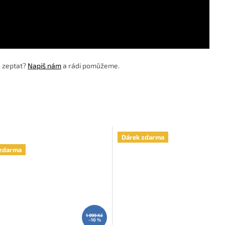
o zeptat?
Napiš nám
a rádi pomůžeme.
Dárek zdarma
zdarma
1 999 Kč
–10 %