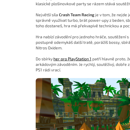
klasické plošinovkové party se rázem stává soutěži
Největší síla
Crash Team Racing
je v tom, že nejde 
správně využívat turbo, brát power-upy z beden, sb
toho dostaneš, hra má překvapivě technickou a pocti
Hra nabízí závodění pro jednoho hráče, soutěžení s
postupně odemykáš další tratě, porážíš bossy, sbír
Nitros Oxidem.
Do sbírky
her pro PlayStation 1
patří hlavně proto, 
arkádovým závoděním. Je rychlý, soutěživý, dobře z
PS1 rádi vrací.