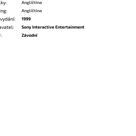
lky
:
Angličtina
ing
:
Angličtina
 vydání
:
1999
avatel
:
Sony Interactive Entertainment
r
:
Závodní