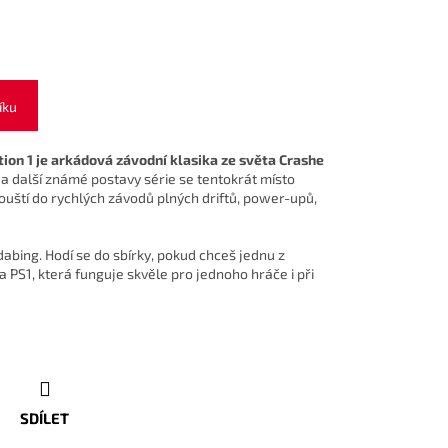
íku
ion 1 je arkádová závodní klasika ze světa Crashe
x a další známé postavy série se tentokrát místo
uští do rychlých závodů plných driftů, power-upů,
 dabing. Hodí se do sbírky, pokud chceš jednu z
 PS1, která funguje skvěle pro jednoho hráče i při
SDÍLET