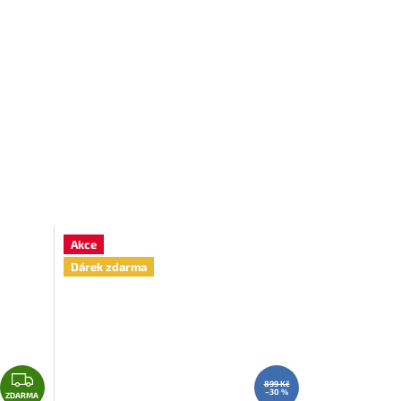
Akce
Dárek zdarma
Z
899 Kč
–30 %
D
ZDARMA