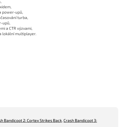
,
xidem,
 a power-upů,
časování turba,
r-upů,
emi a CTR výzvami,
 lokální multiplayer.
h Bandicoot 2: Cortex Strikes Back
,
Crash Bandicoot 3: