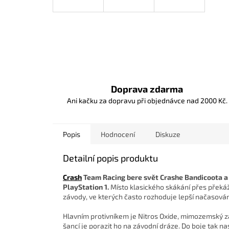
Doprava zdarma
Ani kačku za dopravu při objednávce nad 2000 Kč.
Popis
Hodnocení
Diskuze
Detailní popis produktu
Crash
Team Racing bere svět Crashe Bandicoota a 
PlayStation 1.
Místo klasického skákání přes překáž
závody, ve kterých často rozhoduje lepší načasován
Hlavním protivníkem je Nitros Oxide, mimozemský záv
šancí je porazit ho na závodní dráze. Do boje tak na