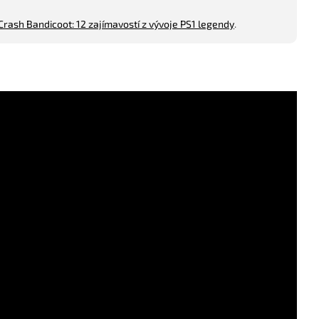
Crash Bandicoot: 12 zajímavostí z vývoje PS1 legendy
.