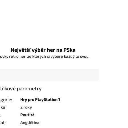
Největší výběr her na PSka
ovky retro her, ze kterých si vybere každý tu svou.
lňkové parametry
egorie
:
Hry pro PlayStation 1
uka
:
2 roky
v
:
Použité
bal
:
Angličtina