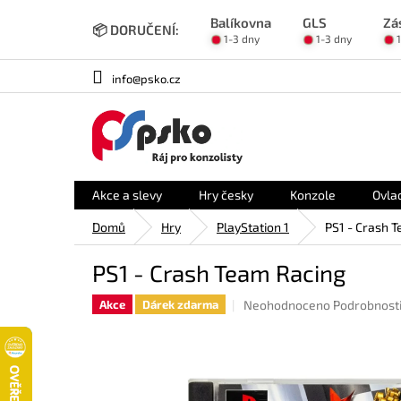
Přejít
Balíkovna
GLS
Zá
na
📦 DORUČENÍ:
1-3 dny
1-3 dny
obsah
info@psko.cz
Akce a slevy
Hry česky
Konzole
Ovla
Domů
Hry
PlayStation 1
PS1 - Crash 
PS1 - Crash Team Racing
Průměrné
Neohodnoceno
Podrobnost
Akce
Dárek zdarma
hodnocení
produktu
je
0,0
z