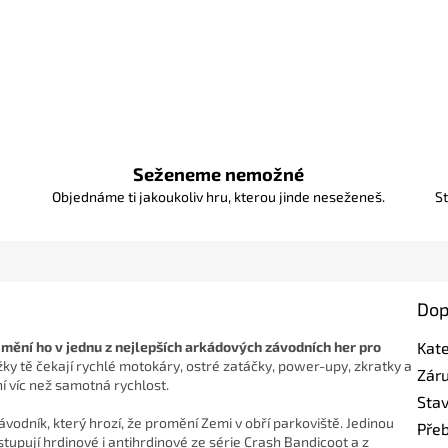
R
M
A
Seženeme nemožné
Objednáme ti jakoukoliv hru, kterou jinde neseženeš.
St
Dop
mění ho v jednu z nejlepších arkádových závodních her pro
Kat
ky tě čekají rychlé motokáry, ostré zatáčky, power-upy, zkratky a
Zár
í víc než samotná rychlost.
Sta
odník, který hrozí, že promění Zemi v obří parkoviště. Jedinou
Pře
stupují hrdinové i antihrdinové ze série Crash Bandicoot a z