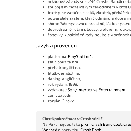
arkádové závody ve světě Crashe Bandicoota
souboj s mimozemským závodníkem Nitros O
tratě plné zatáček, skoků, zkratek, překážek
powerslide systém, který odměňuje dobré na
sbírání Wumpa ovoce pro silnější efekt powe
dobrodružný režim s bossy, trofejemi, relikvi
časovky, klasické závody, souboje v arénách a
Jazyk a provedení
platforma:
PlayStation 1
,
stav: použitá hra,
přebal: angličtina,
titulky: angličtina,
dabing: angličtina,
rok vydání: 1999,
vydavatel:
Sony Interactive Entertainment
,
žánr: závodní,
záruka: 2 roky.
Chceš pokračovat v Crash sérii?
Na PSku najdeš také
první Crash Bandicoot
,
Cras
Warped
a párty titul
Crash Bash
.