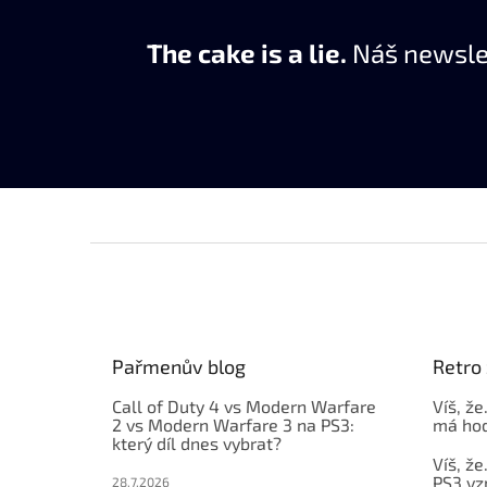
The cake is a lie.
Náš newslet
Z
á
p
a
t
Pařmenův blog
Retro 
í
Call of Duty 4 vs Modern Warfare
Víš, že
2 vs Modern Warfare 3 na PS3:
má hod
který díl dnes vybrat?
Víš, že
PS3 vz
28.7.2026