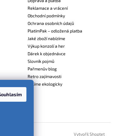
Doprava a platba
Reklamace a vrácení
Obchodní podmínky
Ochrana osobních údajů
PlatímPak – odložená platba
Jaké zboží nabízíme
Výkup konzolí a her
Dárek k objednávce
Slovník pojmů
Pařmenův blog
Retro zajímavosti
Balíme ekologicky
Souhlasím
Vytvořil Shoptet