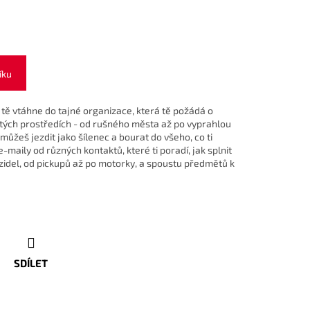
íku
tě vtáhne do tajné organizace, která tě požádá o
tých prostředích - od rušného města až po vyprahlou
můžeš jezdit jako šílenec a bourat do všeho, co ti
-maily od různých kontaktů, které ti poradí, jak splnit
zidel, od pickupů až po motorky, a spoustu předmětů k
SDÍLET