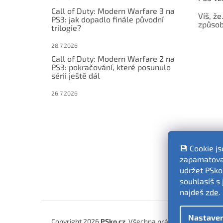
Call of Duty: Modern Warfare 3 na
Víš, že
PS3: jak dopadlo finále původní
způsob,
trilogie?
28.7.2026
Call of Duty: Modern Warfare 2 na
PS3: pokračování, které posunulo
sérii ještě dál
26.7.2026
💾 Cookie j
zapamatovat
udržet PSko
souhlasíš s 
najdeš
zde
.
Nastaven
Copyright 2026
PSko.cz
. Všechna práva vyhrazena.