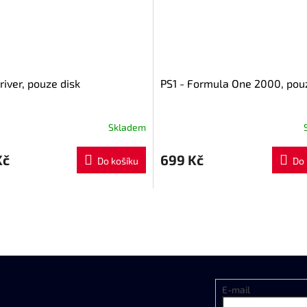
river, pouze disk
PS1 - Formula One 2000, pou
Skladem
Kč
699 Kč
Do košíku
Do 
E-mail