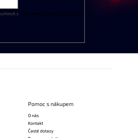
ouhlasíš s
podmínkami ochrany osobních
Pomoc s nákupem
O nás
Kontakt
Časté dotazy