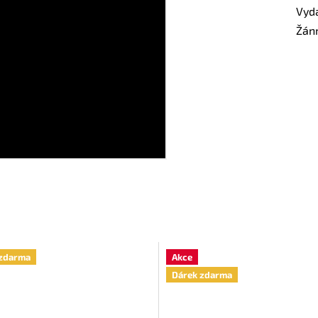
Vyd
Žán
zdarma
Akce
Dárek zdarma