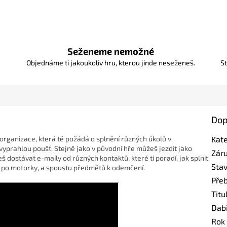
Seženeme nemožné
Objednáme ti jakoukoliv hru, kterou jinde neseženeš.
St
Dop
organizace, která tě požádá o splnění různých úkolů v
Kat
yprahlou poušť. Stejně jako v původní hře můžeš jezdit jako
Zár
eš dostávat e-maily od různých kontaktů, které ti poradí, jak splnit
Sta
ž po motorky, a spoustu předmětů k odemčení.
Pře
Titu
Dab
Rok