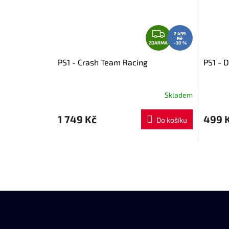
Z
2 499
Kč
D
ZDARMA
–30 %
A
PS1 - Crash Team Racing
PS1 - D
R
M
A
Skladem
1 749 Kč
499 
Do košíku