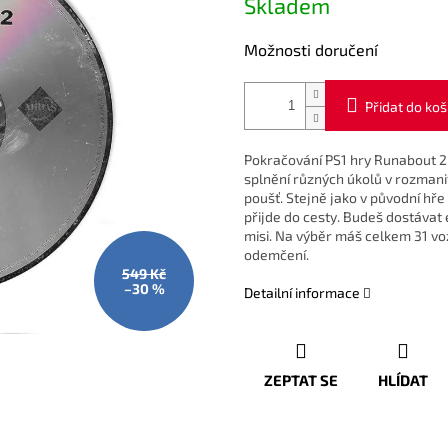
Skladem
cena:
Možnosti doručení
Přidat do koš
Pokračování PS1 hry Runabout 2 
splnění různých úkolů v rozmani
poušť. Stejně jako v původní hře 
přijde do cesty. Budeš dostávat e
misi. Na výběr máš celkem 31 vo
odemčení.
549 Kč
–30 %
Detailní informace
ZEPTAT SE
HLÍDAT