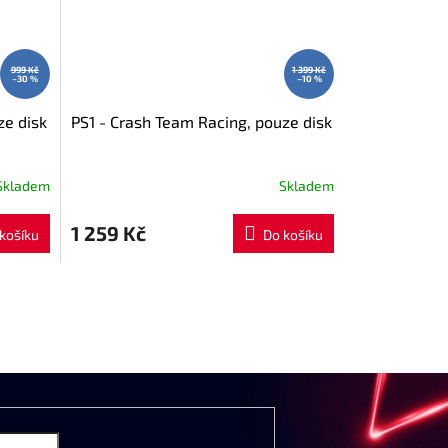
999 Kč
1 399 Kč
–30 %
–10 %
ze disk
PS1 - Crash Team Racing, pouze disk
Skladem
Skladem
1 259 Kč
košíku
Do košíku