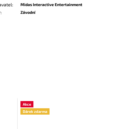
avatel
:
Midas Interactive Entertainment
r
:
Závodní
Akce
Dárek zdarma