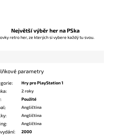
Největší výběr her na PSka
ovky retro her, ze kterých si vybere každý tu svou.
lňkové parametry
egorie
:
Hry pro PlayStation 1
uka
:
2 roky
v
:
Použité
bal
:
Angličtina
lky
:
Angličtina
ing
:
Angličtina
 vydání
:
2000