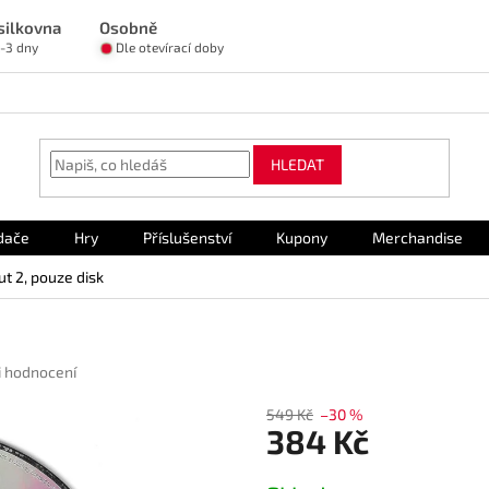
silkovna
Osobně
1-3 dny
Dle otevírací doby
HLEDAT
dače
Hry
Příslušenství
Kupony
Merchandise
t 2, pouze disk
i hodnocení
549 Kč
–30 %
384 Kč
Měrná