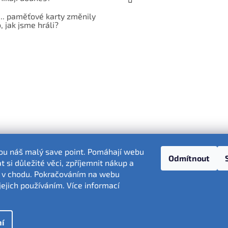
... paměťové karty změnily
 jak jsme hráli?
sou náš malý save point. Pomáhají webu
Odmítnout
 si důležité věci, zpříjemnit nákup a
 v chodu. Pokračováním na webu
Fotografie produktů jsou ilustrativní.
jejich používáním. Více informací
í