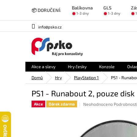
Přejít
Balíkovna
GLS
Zá
na
📦 DORUČENÍ:
1-3 dny
1-3 dny
obsah
info@psko.cz
Akce a slevy
Hry česky
Konzole
Ovla
Domů
Hry
PlayStation 1
PS1 - Runabou
PS1 - Runabout 2, pouze disk
Průměrné
Neohodnoceno
Podrobnost
Akce
Dárek zdarma
hodnocení
produktu
je
0,0
z