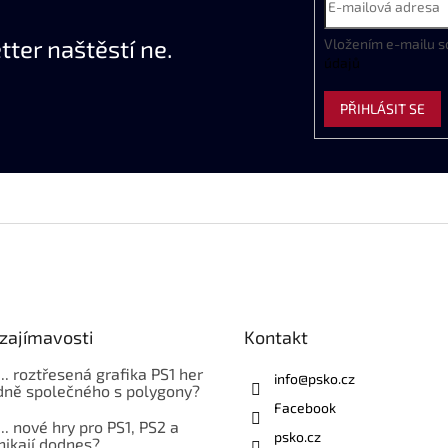
ter naštěstí ne.
Vložením e-mailu s
údajů
PŘIHLÁSIT SE
zajímavosti
Kontakt
... roztřesená grafika PS1 her
info
@
psko.cz
ně společného s polygony?
Facebook
... nové hry pro PS1, PS2 a
psko.cz
nikají dodnes?