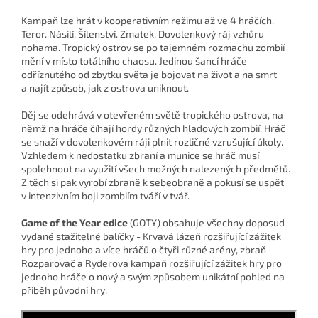
Kampaň lze hrát v kooperativním režimu až ve 4 hráčích.
Teror. Násilí. Šílenství. Zmatek. Dovolenkový ráj vzhůru
nohama. Tropický ostrov se po tajemném rozmachu zombií
mění v místo totálního chaosu. Jedinou šancí hráče
odříznutého od zbytku světa je bojovat na život a na smrt
a najít způsob, jak z ostrova uniknout.
Děj se odehrává v otevřeném světě tropického ostrova, na
němž na hráče číhají hordy různých hladových zombií. Hráč
se snaží v dovolenkovém ráji plnit rozličné vzrušující úkoly.
Vzhledem k nedostatku zbraní a munice se hráč musí
spolehnout na využití všech možných nalezených předmětů.
Z těch si pak vyrobí zbraně k sebeobraně a pokusí se uspět
v intenzivním boji zombiím tváří v tvář.
Game of the Year edice
(GOTY) obsahuje všechny doposud
vydané stažitelné balíčky - Krvavá lázeň rozšiřující zážitek
hry pro jednoho a více hráčů o čtyři různé arény, zbraň
Rozparovač a Ryderova kampaň rozšiřující zážitek hry pro
jednoho hráče o nový a svým způsobem unikátní pohled na
příběh původní hry.