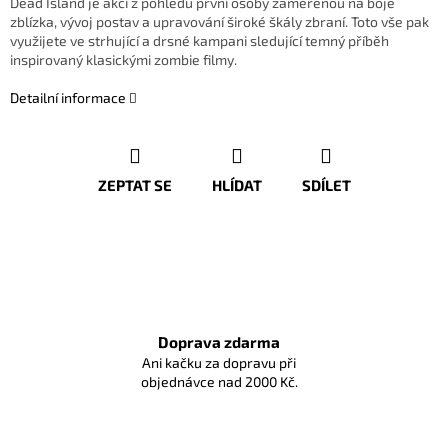
Dead Island je akcí z pohledu první osoby zaměřenou na boje
zblízka, vývoj postav a upravování široké škály zbraní. Toto vše pak
využijete ve strhující a drsné kampani sledující temný příběh
inspirovaný klasickými zombie filmy.
Detailní informace
ZEPTAT SE
HLÍDAT
SDÍLET
Doprava zdarma
Ani kačku za dopravu při
objednávce nad 2000 Kč.