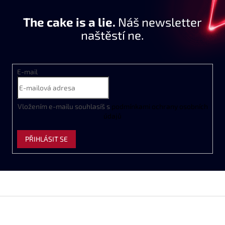
The cake is a lie.
Náš newsletter
naštěstí ne.
E-mail
Vložením e-mailu souhlasíš s
podmínkami ochrany osobních
údajů
PŘIHLÁSIT SE
Z
á
p