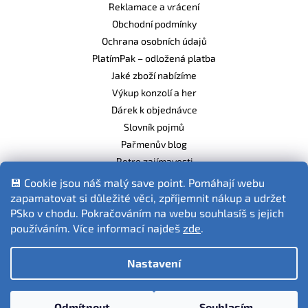
Reklamace a vrácení
Obchodní podmínky
Ochrana osobních údajů
PlatímPak – odložená platba
Jaké zboží nabízíme
Výkup konzolí a her
Dárek k objednávce
Slovník pojmů
Pařmenův blog
Retro zajímavosti
Balíme ekologicky
💾 Cookie jsou náš malý save point. Pomáhají webu
zapamatovat si důležité věci, zpříjemnit nákup a udržet
PSko v chodu. Pokračováním na webu souhlasíš s jejich
používáním. Více informací najdeš
zde
.
Fotografie produktů jsou ilustrativní.
Nastavení
Vytvořil Shoptet
Odmítnout
Souhlasím