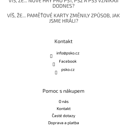
VÍŠ, ŽE... NOVÉ HRY PRO PS1, PS2 A PS3 VZNIKAJÍ
DODNES?
VÍŠ, ŽE... PAMĚŤOVÉ KARTY ZMĚNILY ZPŮSOB, JAK
JSME HRÁLI?
Kontakt
info
@
psko.cz
Facebook
psko.cz
Pomoc s nákupem
O nás
Kontakt
Časté dotazy
Doprava a platba