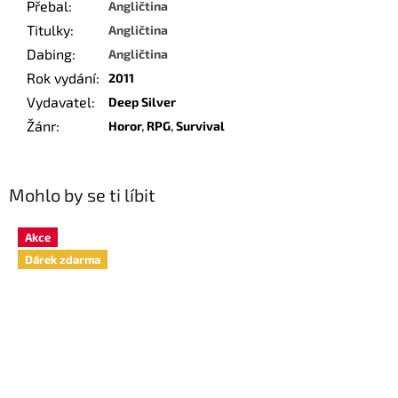
Přebal
:
Angličtina
Titulky
:
Angličtina
Dabing
:
Angličtina
Rok vydání
:
2011
Vydavatel
:
Deep Silver
Žánr
:
Horor
,
RPG
,
Survival
Mohlo by se ti líbit
Akce
Dárek zdarma