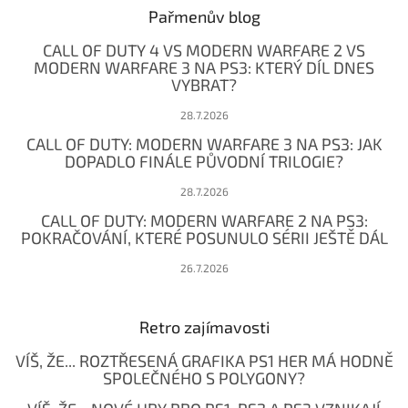
a
Pařmenův blog
t
CALL OF DUTY 4 VS MODERN WARFARE 2 VS
í
MODERN WARFARE 3 NA PS3: KTERÝ DÍL DNES
VYBRAT?
28.7.2026
CALL OF DUTY: MODERN WARFARE 3 NA PS3: JAK
DOPADLO FINÁLE PŮVODNÍ TRILOGIE?
28.7.2026
CALL OF DUTY: MODERN WARFARE 2 NA PS3:
POKRAČOVÁNÍ, KTERÉ POSUNULO SÉRII JEŠTĚ DÁL
26.7.2026
Retro zajímavosti
VÍŠ, ŽE... ROZTŘESENÁ GRAFIKA PS1 HER MÁ HODNĚ
SPOLEČNÉHO S POLYGONY?