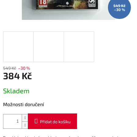
549 Kč
–30 %
549 Kč
–30 %
384 Kč
Měrná
Skladem
cena:
Možnosti doručení
Přidat do košíku