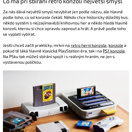
Co má při sbírání retro konzolí největší smysl
Za nás dává největší smysl nevybírat jen podle názvu, ale hlavně
podle toho, co od konzole čekáš. Někdo chce historicky důležitý kus,
někdo systém s nejzajímavější knihovnou her a někdo hledá hlavně
konzoli, kterou si chce opravdu zapnout a hrát. A právě podle toho
se vyplatí vybírat.
Jestli chceš začít prakticky, mrkni na
retro herní konzole
,
konzole
a
pokud tě láká hlavně klasická PlayStation éra, tak i na
PS1 konzole
.
Na PSku tak můžeš sbírání spojit i s reálným hraním, ne jen s
vystavenou poličkou.