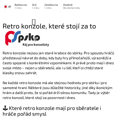
Přejít
Balíkovna
GLS
Zásilkovna
Osobně
na
📦
1-3 dny
1-3 dny
1-3 dny
Dle otevírací doby
obsah
NÁKUPNÍ
Retro konzole, které stojí za to
KOŠÍK
sbírat
7.1.2024
Retro konzole nejsou jen staré krabice do sbírky. Pro spoustu hráčů
představují návrat do doby, kdy byly hry přímočařejší, výraznější a
často spojené s konkrétními vzpomínkami. A právě proto mají i dnes
svoje místo – nejen u sběratelů, ale i u lidí, kteří si chtějí staré
klasiky znovu zahrát.
Ne každá retro konzole má ale stejnou hodnotu pro sbírku i pro
samotné hraní. Některé jsou důležité historicky, jiné díky ikonickým
hrám a další proto, že si pořád drží silnou komunitu. Tady je výběr
retro konzolí, které stojí za pozornost i dnes.
🕹️ Které retro konzole mají pro sběratele i
hráče pořád smysl