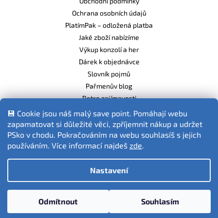
Obchodní podmínky
Ochrana osobních údajů
PlatímPak – odložená platba
Jaké zboží nabízíme
Výkup konzolí a her
Dárek k objednávce
Slovník pojmů
Pařmenův blog
Retro zajímavosti
Balíme ekologicky
💾 Cookie jsou náš malý save point. Pomáhají webu
zapamatovat si důležité věci, zpříjemnit nákup a udržet
PSko v chodu. Pokračováním na webu souhlasíš s jejich
používáním. Více informací najdeš
zde
.
Fotografie produktů jsou ilustrativní.
Nastavení
Vytvořil Shoptet
Odmítnout
Souhlasím