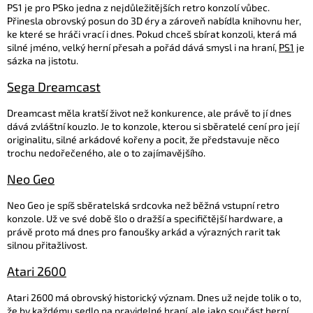
PS1 je pro PSko jedna z nejdůležitějších retro konzolí vůbec.
Přinesla obrovský posun do 3D éry a zároveň nabídla knihovnu her,
ke které se hráči vrací i dnes. Pokud chceš sbírat konzoli, která má
silné jméno, velký herní přesah a pořád dává smysl i na hraní,
PS1
je
sázka na jistotu.
Sega Dreamcast
Dreamcast měla kratší život než konkurence, ale právě to jí dnes
dává zvláštní kouzlo. Je to konzole, kterou si sběratelé cení pro její
originalitu, silné arkádové kořeny a pocit, že představuje něco
trochu nedořečeného, ale o to zajímavějšího.
Neo Geo
Neo Geo je spíš sběratelská srdcovka než běžná vstupní retro
konzole. Už ve své době šlo o dražší a specifičtější hardware, a
právě proto má dnes pro fanoušky arkád a výrazných rarit tak
silnou přitažlivost.
Atari 2600
Atari 2600 má obrovský historický význam. Dnes už nejde tolik o to,
že by každému sedlo na pravidelné hraní, ale jako součást herní