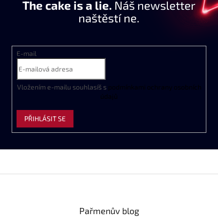
The cake is a lie.
Náš newsletter
naštěstí ne.
E-mail
Vložením e-mailu souhlasíš s
podmínkami ochrany osobních
údajů
PŘIHLÁSIT SE
Z
á
p
a
Pařmenův blog