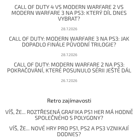
t
CALL OF DUTY 4 VS MODERN WARFARE 2 VS
í
MODERN WARFARE 3 NA PS3: KTERÝ DÍL DNES
VYBRAT?
28.7.2026
CALL OF DUTY: MODERN WARFARE 3 NA PS3: JAK
DOPADLO FINÁLE PŮVODNÍ TRILOGIE?
28.7.2026
CALL OF DUTY: MODERN WARFARE 2 NA PS3:
POKRAČOVÁNÍ, KTERÉ POSUNULO SÉRII JEŠTĚ DÁL
26.7.2026
Retro zajímavosti
VÍŠ, ŽE... ROZTŘESENÁ GRAFIKA PS1 HER MÁ HODNĚ
SPOLEČNÉHO S POLYGONY?
VÍŠ, ŽE... NOVÉ HRY PRO PS1, PS2 A PS3 VZNIKAJÍ
DODNES?