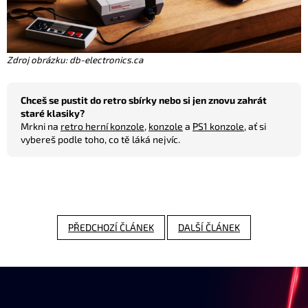
Zdroj obrázku: db-electronics.ca
Chceš se pustit do retro sbírky nebo si jen znovu zahrát
staré klasiky?
Mrkni na
retro herní konzole
,
konzole
a
PS1 konzole
, ať si
vybereš podle toho, co tě láká nejvíc.
PŘEDCHOZÍ ČLÁNEK
DALŠÍ ČLÁNEK